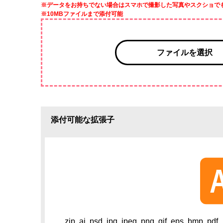
※データをお持ちでない場合はスマホで撮影した写真やスクショで
※10MBファイルまで添付可能
ファイルを選択
添付可能な拡張子
zip, ai, psd, jpg, jpeg, png, gif, eps, bmp, pdf