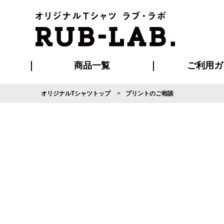
商品一覧
ご利用ガ
オリジナルTシャツトップ
プリントのご相談
発送・特急サー
マイページ会員
お支払い方法
版の保管期限
割引まとめ
はじめて
よくある
ご利用ガ
再注文の
ブルゾン・コート
Tシャツ
ハッピ
セットアップ
キャップ・
ポロシ