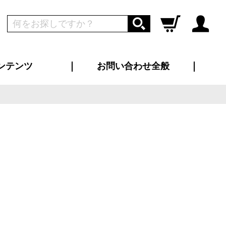
ンテンツ
お問い合わせ全般
ログイン
新規会員登録
ス（お知らせ）
インタビュー
ン別特集一覧
すめ特集一覧
物コンテンツ
トギャラリー
ンキング
法人事例
ラブログ
大口注文・法人向け
総合お問い合わせ
再注文・追加注文
サンプル貸し出し
カタログ請求
デザイン入稿
ツユニフォーム
り・横断幕
バッグ
カジュアルユニフォーム
靴・くつ下・サンダル
タオル