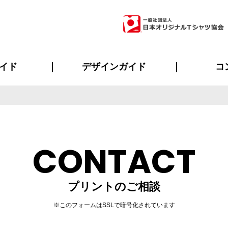
イド
デザインガイド
コ
ビスについて
のメリット
について
について
ページ
の方へ
ご質問
イド
方へ
デザインテンプレート集
デザインシミュレーター
書体一覧（フォント集）
デザイン入稿について
デザイン料について
プリント・加工一覧
デザインガイド
プリントサイズ
インクカラー
ニュー
お客様
シー
おす
読み
フォ
ラ
・ジャージ
バンダナ
ャツ
パーカー・スウェット
グッズ全般
ツナギ
スポー
のぼ
CONTACT
プリントのご相談
※このフォームはSSLで暗号化されています