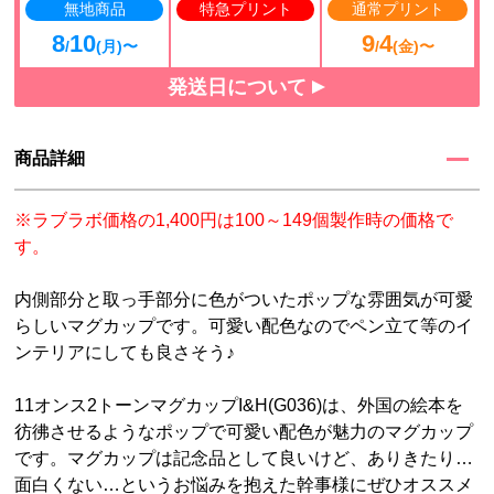
無地商品
特急プリント
通常プリント
8
10
9
4
/
(月)〜
/
(金)〜
発送日について
商品詳細
※ラブラボ価格の1,400円は100～149個製作時の価格で
す。
内側部分と取っ手部分に色がついたポップな雰囲気が可愛
らしいマグカップです。可愛い配色なのでペン立て等のイ
ンテリアにしても良さそう♪
11オンス2トーンマグカップI&H(G036)は、外国の絵本を
彷彿させるようなポップで可愛い配色が魅力のマグカップ
です。マグカップは記念品として良いけど、ありきたり…
面白くない…というお悩みを抱えた幹事様にぜひオススメ