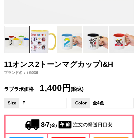
11オンス2トーンマグカップI&H
ブランド名： / G036
1,400円
ラブラボ価格
(税込)
Size
F
Color
全4色
8
7
注文の発送日目安
午 前
/
(金)