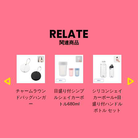
RELATE
関連商品
サーモ
チャームラウン
目盛り付シンプ
シリコンシェイ
目
ット
ドバッグハンガ
ルシェイカーボ
カーボール+目
カ
ー
トル680ml
盛り付ハンドル
リ
ボトル セット