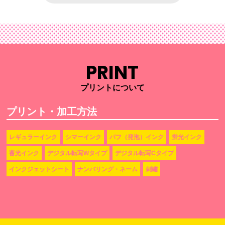
PRINT
プリントについて
プリント・加工方法
レギュラーインク
シマーインク
パフ（発泡）インク
蛍光インク
蓄光インク
デジタル転写Wタイプ
デジタル転写Cタイプ
インクジェットシート
ナンバリング・ネーム
刺繡