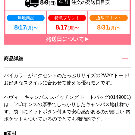
8
9
注文の発送日目安
午 前
/
(日)
無地商品
特急プリント
通常プリント
8
17
8
17
8
31
/
(月)〜
/
(月)〜
/
(月)〜
発送日について
商品詳細
バイカラ―がアクセントのたっぷりサイズの2WAYトート!
お好きなスタイルに合わせて使える優れモノです。
ヘヴィー キャンバス スイッチング トートバッグ(0149001)
は、14.3オンスの厚手でしっかりしたキャンバス地仕様で
す。袋口にドットボタン付きで安心感があるのが嬉しい!内
ポケットもついているのでとても機能的です。
■素材