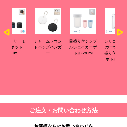
サーモ
チャームラウン
目盛り付シンプ
シリコンシェイ
目
ット
ドバッグハンガ
ルシェイカーボ
カーボール+目
カ
ー
トル680ml
盛り付ハンドル
リ
ボトル セット
ご注文・お問い合わせ方法
お客様からのお問い合わせを