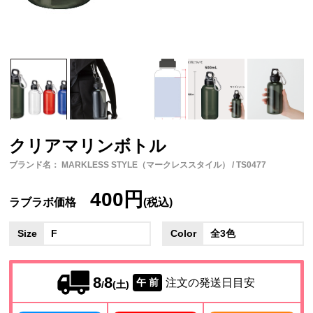
クリアマリンボトル
ブランド名： MARKLESS STYLE（マークレススタイル） / TS0477
400円
ラブラボ価格
(税込)
Size
F
Color
全3色
8
8
注文の発送日目安
午 前
/
(土)