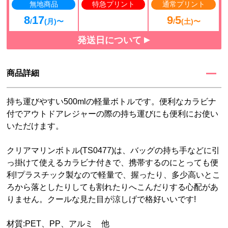
無地商品
特急プリント
通常プリント
8
17
9
5
/
(月)〜
/
(土)〜
発送日について
商品詳細
持ち運びやすい500mlの軽量ボトルです。便利なカラビナ
付でアウトドアレジャーの際の持ち運びにも便利にお使い
いただけます。
クリアマリンボトル(TS0477)は、バッグの持ち手などに引
っ掛けて使えるカラビナ付きで、携帯するのにとっても便
利!プラスチック製なので軽量で、握ったり、多少高いとこ
ろから落としたりしても割れたりへこんだりする心配があ
りません。クールな見た目が涼しげで格好いいです!
材質:PET、PP、アルミ 他