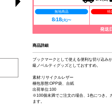
無地商品
特
8
18
/
(火)〜
発送
商品詳細
ブックマークとして使える便利な切り込み
級ノベルティグッズとしておすすめ。
素材:リサイクルレザー
梱包形態:OPP袋、台紙
出荷単位:100
※100個未満でご注文の場合、1色につき。カ
ます。