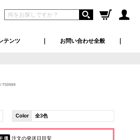
ンテンツ
お問い合わせ全般
ログイン
新規会員登録
ス（お知らせ）
インタビュー
ン別特集一覧
すめ特集一覧
物コンテンツ
トギャラリー
ンキング
法人事例
ラブログ
大口注文・法人向け
総合お問い合わせ
再注文・追加注文
サンプル貸し出し
カタログ請求
デザイン入稿
ツユニフォーム
り・横断幕
バッグ
カジュアルユニフォーム
靴・くつ下・サンダル
タオル
TS0989
Color
全3色
注文の発送日目安
午 後