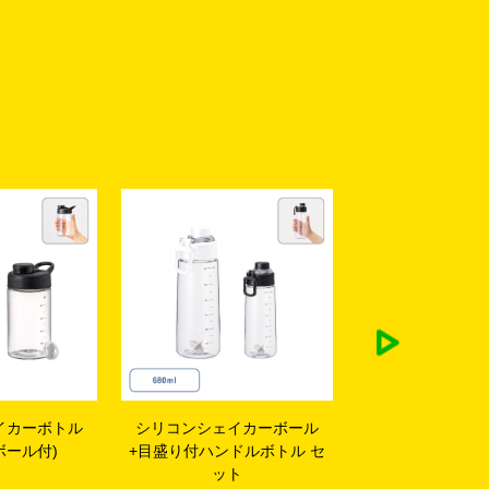
イカーボール
目盛り付シンプルシェイカー
チャームラウンド
ドルボトル セ
ボトル680ml
ガー
ト