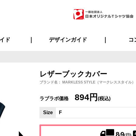
イド
デザインガイド
コ
ビスについて
のメリット
について
について
ページ
の方へ
ご質問
イド
方へ
デザインテンプレート集
デザインシミュレーター
書体一覧（フォント集）
デザイン入稿について
デザイン料について
プリント・加工一覧
デザインガイド
プリントサイズ
インクカラー
ニュー
お客様
シー
おす
読み
フォ
ラ
・ジャージ
バンダナ
ャツ
パーカー・スウェット
グッズ全般
ツナギ
スポー
のぼ
レザーブックカバー
ブランド名： MARKLESS STYLE（マークレススタイル） / 
894円
ラブラボ価格
(税込)
Size
F
8
9
/
(日)