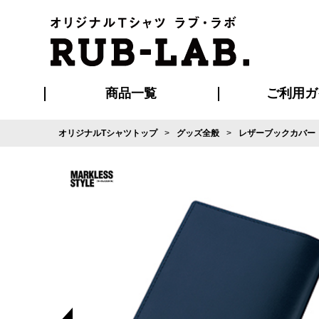
商品一覧
ご利用ガ
オリジナルTシャツトップ
グッズ全般
レザーブックカバー
発送・特急サー
マイページ会員
お支払い方法
版の保管期限
割引まとめ
はじめて
よくある
ご利用ガ
再注文の
ブルゾン・コート
Tシャツ
ハッピ
セットアップ
キャップ・
ポロシ