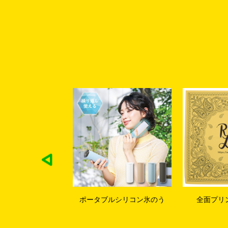
リス
ルシリコン氷のう
全面プリントバンダナ