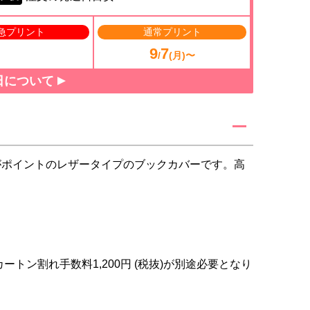
急プリント
通常プリント
9
7
/
(月)〜
日について
がポイントのレザータイプのブックカバーです。高
ートン割れ手数料1,200円 (税抜)が別途必要となり