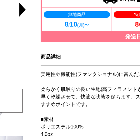
無地商品
特
8
10
8
/
(月)〜
/
発送
商品詳細
実用性や機能性(ファンクショナル)に富んだ
柔らかく肌触りの良い生地(高フィラメント
早く乾燥させて、快適な状態を保ちます。
すすめポイントです。
■素材
ポリエステル100%
4.0oz