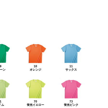
9
10
11
ーン
オレンジ
サックス
1
70
73
イム
蛍光イエロー
蛍光ピンク