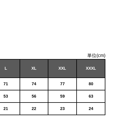
単位(cm)
L
XL
XXL
XXXL
71
74
77
80
53
56
59
63
21
22
23
24