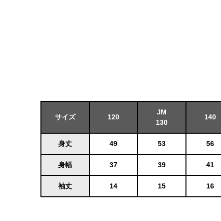
JM
サイズ
120
140
130
身丈
49
53
56
身幅
37
39
41
袖丈
14
15
16