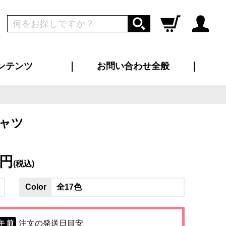
ンテンツ
お問い合わせ全般
ログイン
新規会員登録
ス（お知らせ）
インタビュー
ン別特集一覧
すめ特集一覧
物コンテンツ
トギャラリー
ンキング
法人事例
ラブログ
大口注文・法人向け
総合お問い合わせ
再注文・追加注文
サンプル貸し出し
カタログ請求
デザイン入稿
ツユニフォーム
り・横断幕
バッグ
カジュアルユニフォーム
靴・くつ下・サンダル
タオル
ャツ
7円
(税込)
Color
全17色
注文の発送日目安
午 前