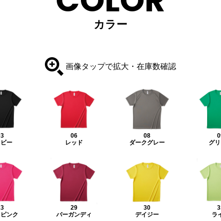
COLOR
カラー
画像タップで拡大・在庫数確認
03
06
08
0
イビー
レッド
ダークグレー
グリ
23
29
30
3
トピンク
バーガンディ
デイジー
ラ