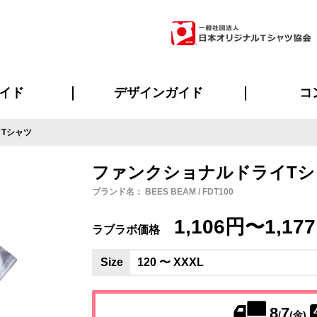
イド
デザインガイド
コ
Tシャツ
ビスについて
のメリット
について
について
ページ
の方へ
ご質問
イド
方へ
デザインテンプレート集
デザインシミュレーター
書体一覧（フォント集）
デザイン入稿について
デザイン料について
プリント・加工一覧
デザインガイド
プリントサイズ
インクカラー
ニュー
お客様
シー
おす
読み
フォ
ラ
・ジャージ
バンダナ
ャツ
パーカー・スウェット
グッズ全般
ツナギ
スポー
のぼ
ファンクショナルドライTシ
ブランド名： BEES BEAM / FDT100
1,106円〜1,17
ラブラボ価格
Size
120 〜 XXXL
8
7
/
(金)