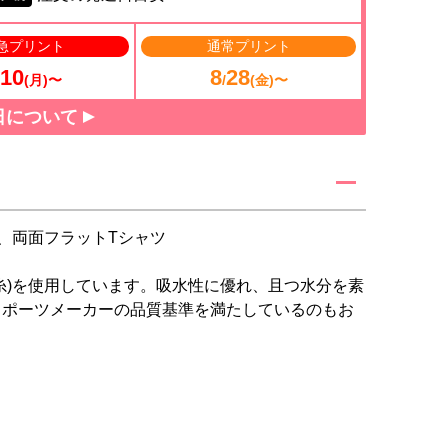
急プリント
通常プリント
10
8
28
(月)〜
/
(金)〜
日について
、両面フラットTシャツ
糸)を使用しています。吸水性に優れ、且つ水分を素
スポーツメーカーの品質基準を満たしているのもお