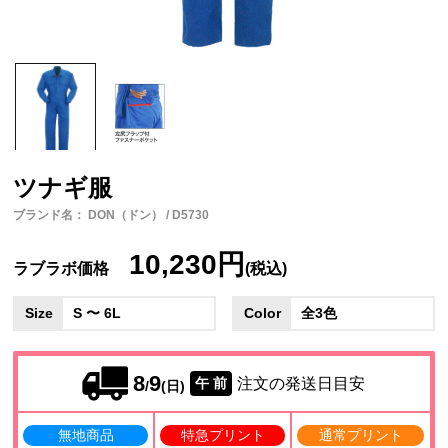
ツナギ服
ブランド名： DON（ドン） / D5730
10,230円
ラブラボ価格
(税込)
Size
S 〜 6L
Color
全3色
8
9
注文の発送日目安
午 前
/
(日)
無地商品
特急プリント
通常プリント