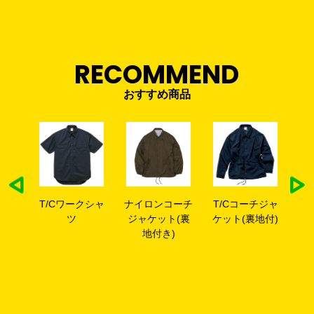
RECOMMEND
おすすめ商品
ドラ
T/Cワークシャ
ナイロンコーチ
T/Cコーチジャ
8
(ポリ
ツ
ジャケット(裏
ケット(裏地付)
プ
)
地付き)