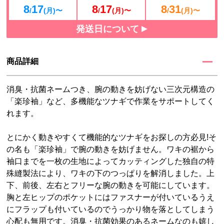
8
17
8
17
8
31
/
(月)〜
/
(月)〜
/
(月)〜
発送日について
商品詳細
消臭・抗菌ネームつき、腕の動きを妨げない三次元構造の
「楽珍袖」など、多機能なツナギで作業をサポートしてく
れます。
とにかく動きやすくて機能的なツナギをお探しの方必見!そ
の名も「楽珍袖」で腕の動きを妨げません。ワキの裾から
袖口までを一枚の生地によってカッティングした独自の特
殊縫製法により、ワキの下のつっぱりを解消しました。上
下、前後、左右とフリーな腕の動きを可能にしています。
胸と左ヒップのポケットにはファスナーが付いているうえ
にフラップも付いているのでうっかり物を落としてしまう
心配も無用です。消臭・抗菌効果のあるネームなのも嬉し