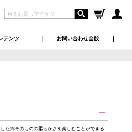
ンテンツ
お問い合わせ全般
ログイン
新規会員登録
ス（お知らせ）
インタビュー
ン別特集一覧
すめ特集一覧
物コンテンツ
トギャラリー
ンキング
法人事例
ラブログ
大口注文・法人向け
総合お問い合わせ
再注文・追加注文
サンプル貸し出し
カタログ請求
デザイン入稿
ツユニフォーム
り・横断幕
バッグ
カジュアルユニフォーム
靴・くつ下・サンダル
タオル
糸
とした綿そのものの柔らかさを楽しむことができる