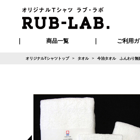
商品一覧
ご利用ガ
オリジナルTシャツトップ
タオル
今治タオル ふんわり無
発送・特急サー
マイページ会員
お支払い方法
版の保管期限
割引まとめ
はじめて
よくある
ご利用ガ
再注文の
ブルゾン・コート
Tシャツ
ハッピ
セットアップ
キャップ・
ポロシ