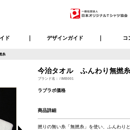
イド
デザインガイド
コ
撚糸
ビスについて
のメリット
について
について
ページ
の方へ
ご質問
イド
方へ
デザインテンプレート集
デザインシミュレーター
書体一覧（フォント集）
デザイン入稿について
デザイン料について
プリント・加工一覧
デザインガイド
プリントサイズ
インクカラー
ニュー
お客様
シー
おす
読み
フォ
ラ
・ジャージ
バンダナ
ャツ
パーカー・スウェット
グッズ全般
ツナギ
スポー
のぼ
今治タオル ふんわり無撚
ブランド名： / IMB001
ラブラボ価格
商品詳細
撚りの無い糸「無撚糸」を使い、ふんわり