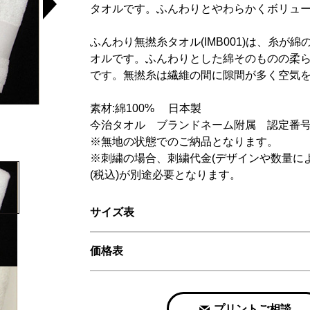
タオルです。ふんわりとやわらかくボリュー
ふんわり無撚糸タオル(IMB001)は、糸が
オルです。ふんわりとした綿そのものの柔
です。無撚糸は繊維の間に隙間が多く空気を
素材:綿100% 日本製
今治タオル ブランドネーム附属 認定番号:第2
※無地の状態でのご納品となります。
※刺繍の場合、刺繍代金(デザインや数量によ
(税込)が別途必要となります。
サイズ表
価格表
プリントご相談