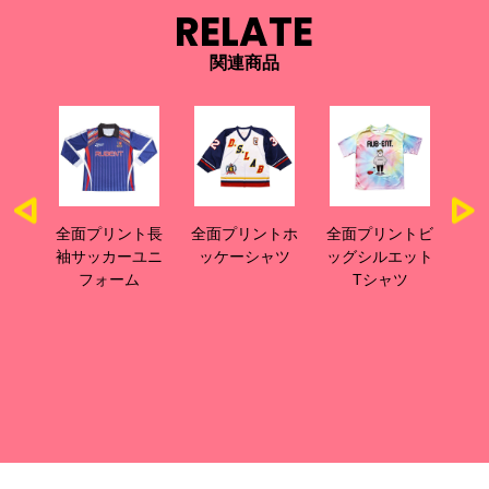
RELATE
関連商品
ファ
全面プリント長
全面プリントホ
全面プリントビ
全
ジー
袖サッカーユニ
ッケーシャツ
ッグシルエット
グ
フィ
フォーム
Tシャツ
ツ(裾
ド)