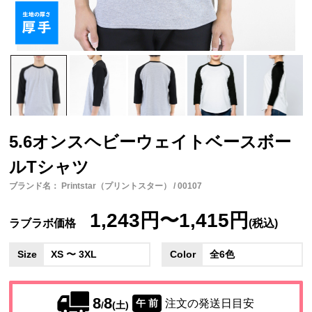
5.6オンスヘビーウェイトベースボー
ルTシャツ
ブランド名： Printstar（プリントスター） / 00107
1,243円〜1,415円
ラブラボ価格
(税込)
Size
XS 〜 3XL
Color
全6色
8
8
注文の発送日目安
午 前
/
(土)