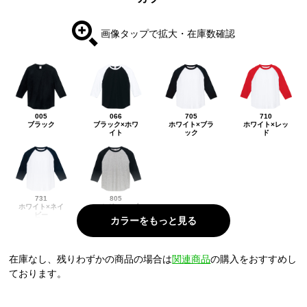
画像タップで拡大・在庫数確認
005
066
705
710
ブラック
ブラック×ホワ
ホワイト×ブラ
ホワイト×レッ
イト
ック
ド
731
805
ホワイト×ネイ
モクグレー×ブ
ビー
ラック
在庫なし、残りわずかの商品の場合は
関連商品
の購入をおすすめし
ております。