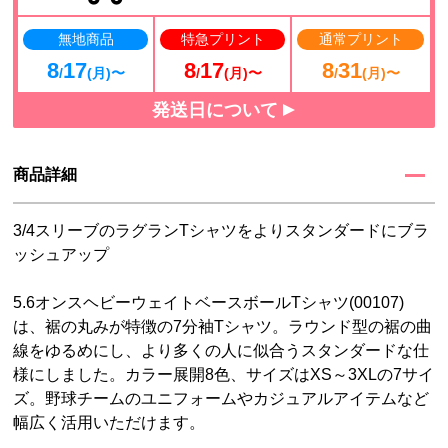
無地商品
特急プリント
通常プリント
8
17
8
17
8
31
/
(月)〜
/
(月)〜
/
(月)〜
発送日について
商品詳細
3/4スリーブのラグランTシャツをよりスタンダードにブラ
ッシュアップ
5.6オンスヘビーウェイトベースボールTシャツ(00107)
は、裾の丸みが特徴の7分袖Tシャツ。ラウンド型の裾の曲
線をゆるめにし、より多くの人に似合うスタンダードな仕
様にしました。カラー展開8色、サイズはXS～3XLの7サイ
ズ。野球チームのユニフォームやカジュアルアイテムなど
幅広く活用いただけます。