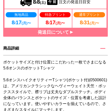
8
8
注文の発送日目安
午 前
/
(土)
無地商品
特急プリント
通常プリント
8
17
8
17
8
31
/
(月)〜
/
(月)〜
/
(月)〜
発送日について
商品詳細
ポケットサイズと付け位置にこだわった一枚でさまになる
5.6オンスのポケットTシャツ
5.6オンスハイクオリティーTシャツ(ポケット付)(0500601)
は、アメリカンクラシックなヘヴィーウェイト天竺・ボッ
クススタイルで、襟リブは丈夫なダブルステッチ。ボディ
全体のバランスとポケットのサイズ・位置を考慮した設計
になっています。使いやすいカラーを揃えているので、さ
まざまなスタイルにマッチします。