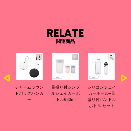
RELATE
関連商品
サーモ
チャームラウン
目盛り付シンプ
シリコンシェイ
目
ット
ドバッグハンガ
ルシェイカーボ
カーボール+目
カ
ー
トル680ml
盛り付ハンドル
リ
ボトル セット