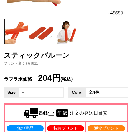
スティックバルーン
ブランド名： / AT011
204円
ラブラボ価格
(税込)
Size
F
Color
全4色
8
8
注文の発送日目安
午 後
/
(土)
無地商品
特急プリント
通常プリント