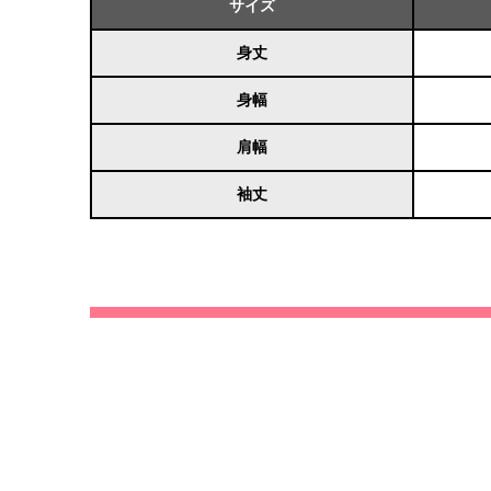
サイズ
身丈
身幅
肩幅
袖丈