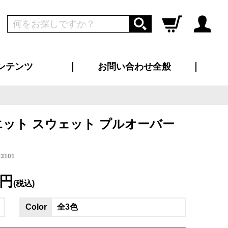
ンテンツ
お問い合わせ全般
ログイン
新規会員登録
ス（お知らせ）
インタビュー
ン別特集一覧
すめ特集一覧
物コンテンツ
トギャラリー
ンキング
法人事例
ラブログ
大口注文・法人向け
総合お問い合わせ
再注文・追加注文
サンプル貸し出し
カタログ請求
デザイン入稿
ツユニフォーム
り・横断幕
バッグ
カジュアルユニフォーム
靴・くつ下・サンダル
タオル
シルエット スウェット プルオーバー
3101
8円
(税込)
Color
全3色