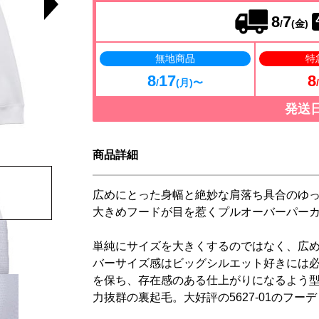
8
7
/
(金)
無地商品
特
8
17
8
/
(月)〜
/
発送
商品詳細
広めにとった身幅と絶妙な肩落ち具合のゆ
大きめフードが目を惹くプルオーバーパー
単純にサイズを大きくするのではなく、広
バーサイズ感はビッグシルエット好きには
を保ち、存在感のある仕上がりになるよう
力抜群の裏起毛。大好評の5627-01のフー