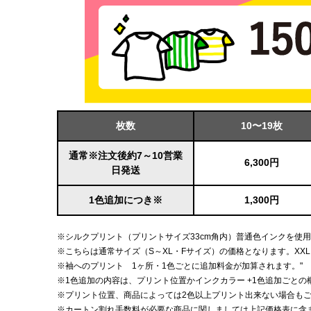
枚数
10〜19枚
通常※注文後約7～10営業
6,300円
日発送
1色追加につき※
1,300円
※シルクプリント（プリントサイズ33cm角内）普通色インクを使
※こちらは通常サイズ（S～XL・Fサイズ）の価格となります。XX
※袖へのプリント 1ヶ所・1色ごとに追加料金が加算されます。"
※1色追加の内容は、プリント位置かインクカラー +1色追加ごとの
※プリント位置、商品によっては2色以上プリント出来ない場合も
※カートン割れ手数料が必要な商品に関しましては上記価格表に含