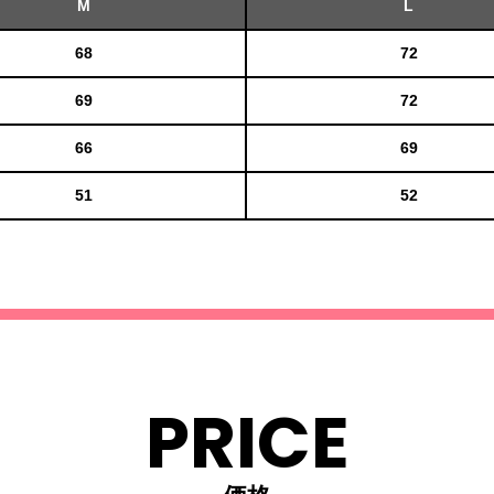
M
L
68
72
69
72
66
69
51
52
PRICE