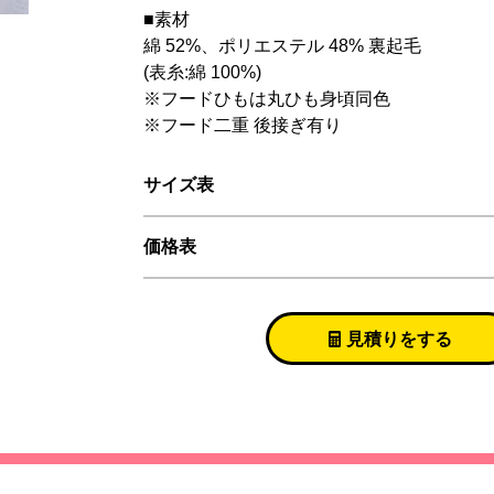
■素材
綿 52%、ポリエステル 48% 裏起毛
(表糸:綿 100%)
※フードひもは丸ひも身頃同色
※フード二重 後接ぎ有り
サイズ表
価格表
見積りをする