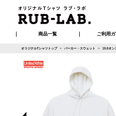
商品一覧
ご利用ガ
オリジナルTシャツトップ
パーカー・スウェット
10.0オ
発送・特急サー
マイページ会員
お支払い方法
版の保管期限
割引まとめ
はじめて
よくある
ご利用ガ
再注文の
ブルゾン・コート
Tシャツ
ハッピ
セットアップ
キャップ・
ポロシ