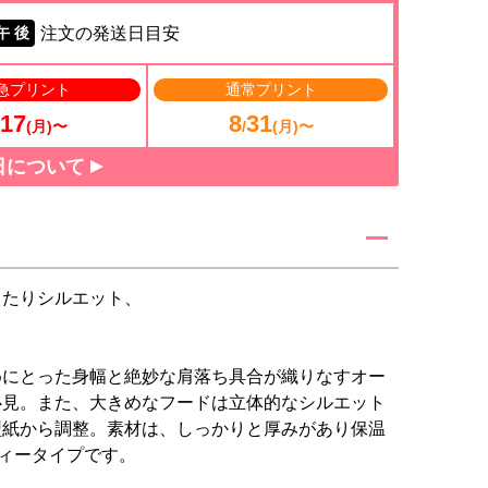
注文の発送日目安
午 後
急プリント
通常プリント
17
8
31
(月)〜
/
(月)〜
日について
ったりシルエット、
カ
めにとった身幅と絶妙な肩落ち具合が織りなすオー
必見。また、大きめなフードは立体的なシルエット
型紙から調整。素材は、しっかりと厚みがあり保温
ディータイプです。