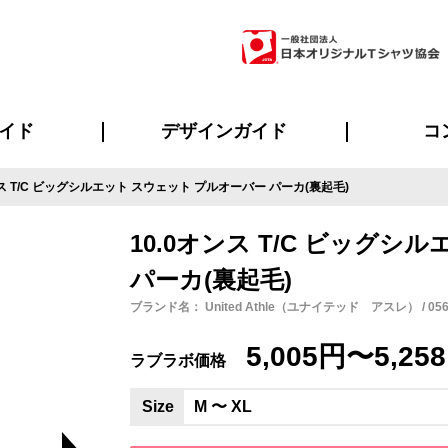
イド
デザインガイド
コ
ンス T/C ビッグシルエット スウェット プルオーバー パーカ(裏起毛)
ビスについて
のメリット
について
について
ページ
の方へ
ご質問
イド
方へ
デザインテンプレート集
デザインシミュレーター
書体一覧（フォント集）
デザイン入稿について
デザイン料について
プリント・加工一覧
デザインガイド
プリントサイズ
インクカラー
ニュー
お客様
シー
おす
読み
フォ
ラ
・ジャージ
バンダナ
ャツ
パーカー・スウェット
グッズ全般
ツナギ
スポー
のぼ
10.0オンス T/C ビッグ
パーカ(裏起毛)
ブランド名： United Athle（ユナイテッド アスレ） / 056
5,005円〜5,25
ラブラボ価格
Size
M 〜 XL