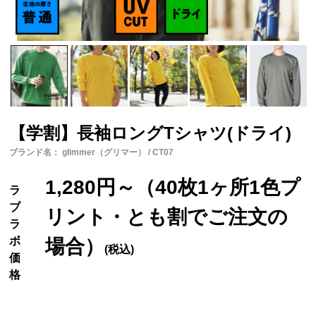
【学割】長袖ロングTシャツ(ドライ)
ブランド名： glimmer（グリマー） / CT07
1,280円～（40枚1ヶ所1色プ
ラ
ブ
リント・とも割でご注文の
ラ
ボ
場合）
(税込)
価
格