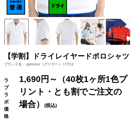
【学割】ドライレイヤードポロシャツ
ブランド名： glimmer（グリマー） / CT12
1,690円～（40枚1ヶ所1色プ
ラ
ブ
リント・とも割でご注文の
ラ
ボ
場合）
(税込)
価
格