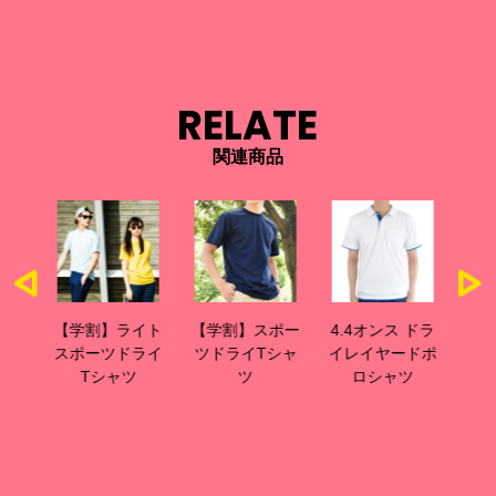
RELATE
関連商品
イト
【学割】スポー
4.4オンス ドラ
【学割】ドライ
【
ライ
ツドライTシャ
イレイヤードポ
ポロシャツ
ス
ツ
ツ
ロシャツ