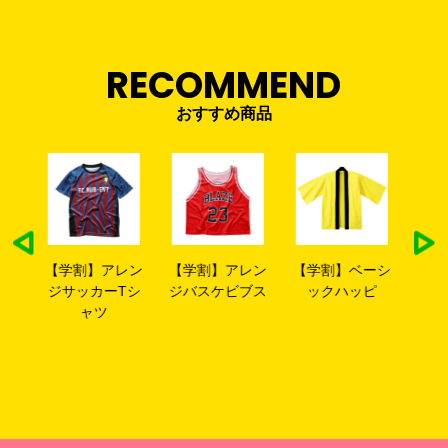
RECOMMEND
おすすめ商品
レン
【学割】アレン
【学割】ベーシ
【学割】長袖ツ
【
Tシ
ジバスケビブス
ックハッピ
ナギ
ト