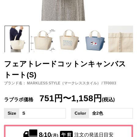
フェアトレードコットンキャンバス
トート(S)
ブランド名： MARKLESS STYLE（マークレススタイル） / TF0003
751円〜1,158円
ラブラボ価格
(税込)
Size
S
Color
全2色
8
10
注文の発送日目安
午 前
/
(月)