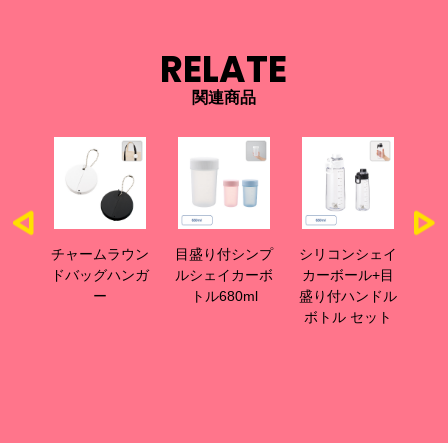
RELATE
関連商品
サーモ
チャームラウン
目盛り付シンプ
シリコンシェイ
目
ット
ドバッグハンガ
ルシェイカーボ
カーボール+目
カ
ー
トル680ml
盛り付ハンドル
リ
ボトル セット