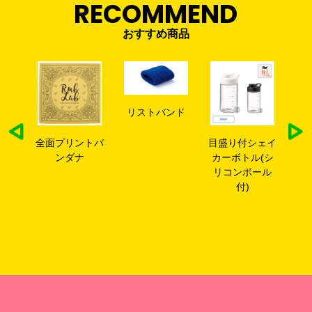
RECOMMEND
おすすめ商品
リストバンド
シリ
全面プリントバ
目盛り付シェイ
シ
う
ンダナ
カーボトル(シ
カ
リコンボール
盛
付)
ボ