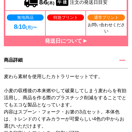
8
6
注文の発送日目安
午 後
/
(木)
無地商品
特急プリント
通常プリント
お問い合わせくださ
8
10
/
(月)〜
い
発送日について
商品詳細
麦わら素材を使用したカトラリーセットです。
小麦の収穫後の本来燃やして破棄してしまう麦わらを有効
活用し、商品を作る際のプラスチック削減をすることでと
てもエコな製品となっています。
内容はスプーン・フォーク・お箸の3点セット。本体色
は、トレンドのくすみカラーが可愛らしい4色の中からお
選びいただけます。