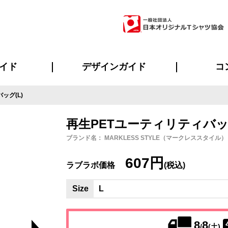
イド
デザインガイド
コ
ッグ(L)
ビスについて
のメリット
について
について
ページ
の方へ
ご質問
イド
方へ
デザインテンプレート集
デザインシミュレーター
書体一覧（フォント集）
デザイン入稿について
デザイン料について
プリント・加工一覧
デザインガイド
プリントサイズ
インクカラー
ニュー
お客様
シー
おす
読み
フォ
ラ
・ジャージ
バンダナ
ャツ
パーカー・スウェット
グッズ全般
ツナギ
スポー
のぼ
再生PETユーティリティバッグ
ブランド名： MARKLESS STYLE（マークレススタイル） / 
607円
ラブラボ価格
(税込)
Size
L
8
8
/
(土)