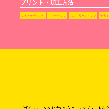
プリント・加工方法
レギュラーインク
シマーインク
パフ（発泡）インク
蛍光イ
デザインデータをお持ちの方は、テンプレートを