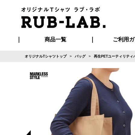
商品一覧
ご利用ガ
オリジナルTシャツトップ
バッグ
再生PETユーティリティバ
発送・特急サー
マイページ会員
お支払い方法
版の保管期限
割引まとめ
はじめて
よくある
ご利用ガ
再注文の
ブルゾン・コート
Tシャツ
ハッピ
セットアップ
キャップ・
ポロシ