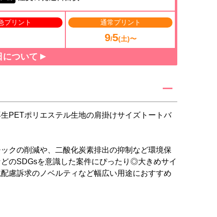
急プリント
通常プリント
9
5
/
(土)〜
日について
生PETポリエステル生地の肩掛けサイズトートバ
チックの削減や、二酸化炭素排出の抑制など環境保
どのSDGsを意識した案件にぴったり◎大きめサイ
境配慮訴求のノベルティなど幅広い用途におすすめ