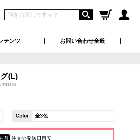
ンテンツ
お問い合わせ全般
ログイン
新規会員登録
ス（お知らせ）
インタビュー
ン別特集一覧
すめ特集一覧
物コンテンツ
トギャラリー
ンキング
法人事例
ラブログ
大口注文・法人向け
総合お問い合わせ
再注文・追加注文
サンプル貸し出し
カタログ請求
デザイン入稿
ツユニフォーム
り・横断幕
バッグ
カジュアルユニフォーム
靴・くつ下・サンダル
タオル
(L)
TR1204
Color
全3色
注文の発送日目安
午 前