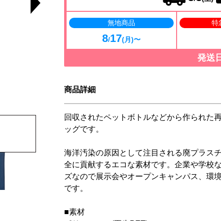
無地商品
特
8
17
/
(月)〜
発送
商品詳細
回収されたペットボトルなどから作られた再
ッグです。
海洋汚染の原因として注目される廃プラス
全に貢献するエコな素材です。企業や学校な
ズなので展示会やオープンキャンパス、環
です。
■素材