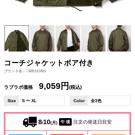
コーチジャケットボア付き
ブランド名： / WB103MS
9,059円
ラブラボ価格
(税込)
Size
S 〜 XL
Color
全3色
8
10
注文の発送日目安
午 後
/
(月)