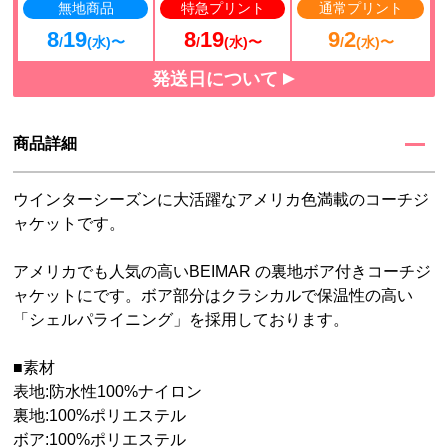
無地商品
特急プリント
通常プリント
8
19
8
19
9
2
/
(水)〜
/
(水)〜
/
(水)〜
発送日について
商品詳細
ウインターシーズンに大活躍なアメリカ色満載のコーチジ
ャケットです。
アメリカでも人気の高いBEIMAR の裏地ボア付きコーチジ
ャケットにです。ボア部分はクラシカルで保温性の高い
「シェルパライニング」を採用しております。
■素材
表地:防水性100%ナイロン
裏地:100%ポリエステル
ボア:100%ポリエステル