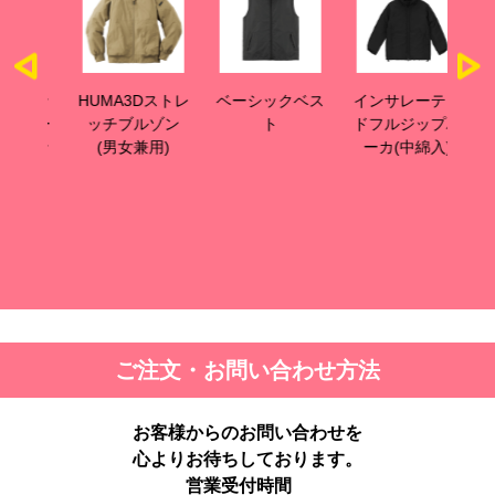
スコッ
HUMA3Dストレ
ベーシックベス
インサレーテッ
イ
ジー
ッチブルゾン
ト
ドフルジップパ
ケッ
(男女兼用)
ーカ(中綿入)
)
ご注文・お問い合わせ方法
お客様からのお問い合わせを
心よりお待ちしております。
営業受付時間