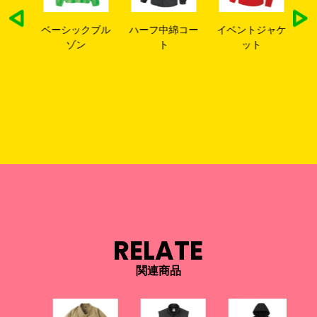
タフ
ベーシックブル
ハーフ中綿コー
イベントジャケ
イ
ジャ
ゾン
ト
ット
ド
ー
RELATE
関連商品