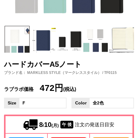
ハードカバーA5ノート
ブランド名： MARKLESS STYLE（マークレススタイル） / TF0115
472円
ラブラボ価格
(税込)
Size
F
Color
全2色
8
10
注文の発送日目安
午 後
/
(月)