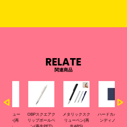
RELATE
関連商品
リュー
OBPスクエアク
メタリックスク
ハードカバーハ
OB
(再
リップボールペ
リューペン(再
ンディノート
ボ
ン(再生PET)
生ABS)