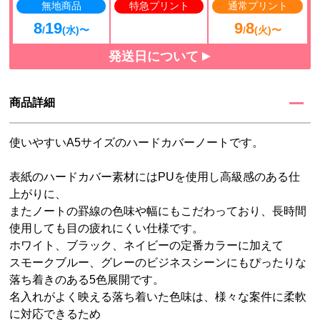
無地商品
特急プリント
通常プリント
8
19
9
8
/
(水)〜
/
(火)〜
発送日について
商品詳細
使いやすいA5サイズのハードカバーノートです。
表紙のハードカバー素材にはPUを使用し高級感のある仕
上がりに、
またノートの罫線の色味や幅にもこだわっており、長時間
使用しても目の疲れにくい仕様です。
ホワイト、ブラック、ネイビーの定番カラーに加えて
スモークブルー、グレーのビジネスシーンにもぴったりな
落ち着きのある5色展開です。
名入れがよく映える落ち着いた色味は、様々な案件に柔軟
に対応できるため