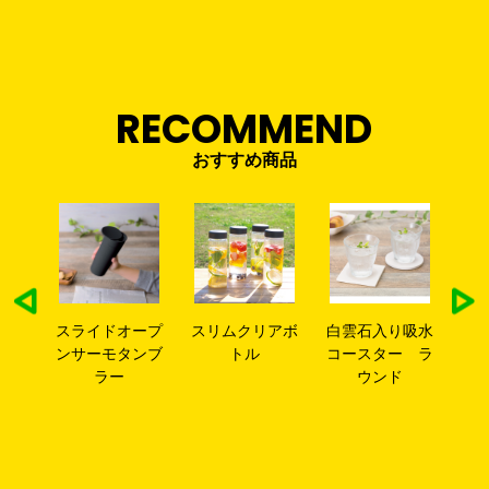
RECOMMEND
おすすめ商品
レミ
スライドオープ
スリムクリアボ
白雲石入り吸水
昇華
プ
ンサーモタンブ
トル
コースター ラ
ラ
ラー
ウンド
(30