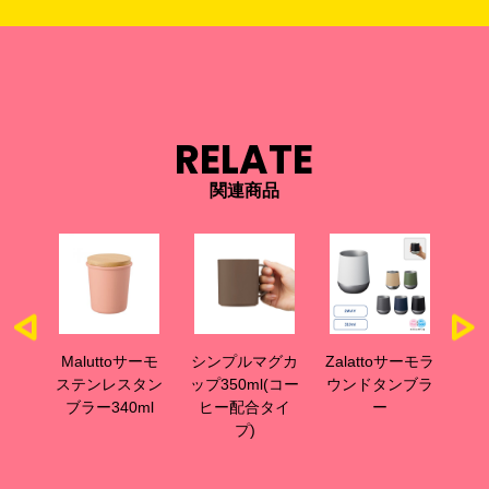
RELATE
関連商品
ョン
Maluttoサーモ
シンプルマグカ
Zalattoサーモラ
グ
ブラ
ステンレスタン
ップ350ml(コー
ウンドタンブラ
サ
l
ブラー340ml
ヒー配合タイ
ー
プ)