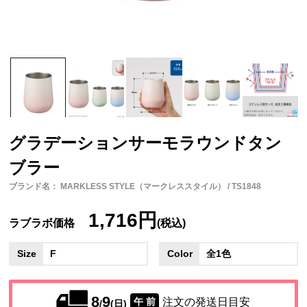
グラデーションサーモラウンドタン
ブラー
ブランド名： MARKLESS STYLE（マークレススタイル） / TS1848
1,716円
ラブラボ価格
(税込)
Size
F
Color
全1色
8
9
注文の発送日目安
午 前
/
(日)