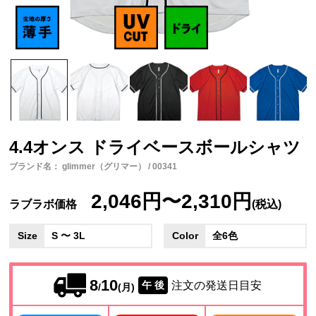
4.4オンス ドライベースボールシャツ
ブランド名： glimmer（グリマー） / 00341
2,046円〜2,310円
ラブラボ価格
(税込)
Size
S 〜 3L
Color
全6色
8
10
注文の発送日目安
午 後
/
(月)