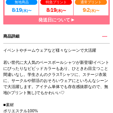
無地商品
特急プリント
通常プリント
8
19
8
19
9
2
/
(水)〜
/
(水)〜
/
(水)〜
発送日について
商品詳細
イベントやチームウェアなど様々なシーンで大活躍
若い世代に大人気のベースボールシャツが新登場!イベント
にぴったりなビビッドカラーもあり、ひときわ目立つこと
間違いなし。学生さんのクラスTシャツに、ステージ衣装
に、サークルや部活のおそろいウェアにといろんなシーン
で大活躍します。アイテム単体でも存在感抜群なので、無
地(=プリント無し)でもかわいい♡
■素材
ポリエステル100%