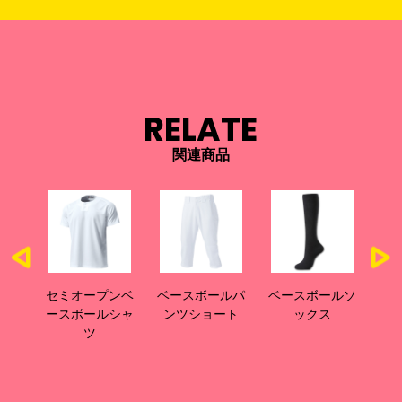
RELATE
関連商品
スボ
セミオープンベ
ベースボールパ
ベースボールソ
ベ
ップ
ースボールシャ
ンツショート
ックス
ス
ツ