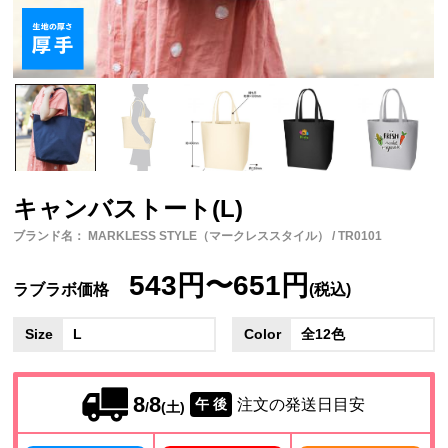
キャンバストート(L)
ブランド名： MARKLESS STYLE（マークレススタイル） / TR0101
543円〜651円
ラブラボ価格
(税込)
Size
L
Color
全12色
8
8
注文の発送日目安
午 後
/
(土)