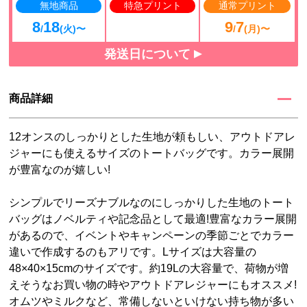
無地商品
特急プリント
通常プリント
8
18
9
7
/
(火)〜
/
(月)〜
発送日について
商品詳細
12オンスのしっかりとした生地が頼もしい、アウトドアレ
ジャーにも使えるサイズのトートバッグです。カラー展開
が豊富なのが嬉しい!
シンプルでリーズナブルなのにしっかりした生地のトート
バッグはノベルティや記念品として最適!豊富なカラー展開
があるので、イベントやキャンペーンの季節ごとでカラー
違いで作成するのもアリです。Lサイズは大容量の
48×40×15cmのサイズです。約19Lの大容量で、荷物が増
えそうなお買い物の時やアウトドアレジャーにもオススメ!
オムツやミルクなど、常備しないといけない持ち物が多い