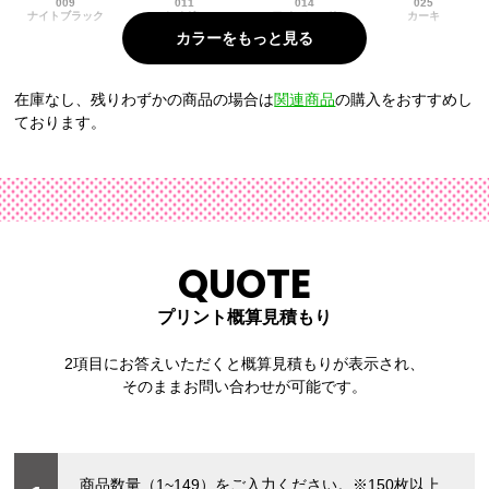
009
011
014
025
ナイトブラック
スカイグレー
ワインレッド
カーキ
在庫なし、残りわずかの商品の場合は
関連商品
の購入をおすすめし
ております。
028
030
034
044
サンドベージュ
ピンク
ライトブルー
ホワイト
QUOTE
プリント概算見積もり
2項目にお答えいただくと概算見積もりが表示され、
そのままお問い合わせが可能です。
商品数量（1~149）をご入力ください。
※150枚以上