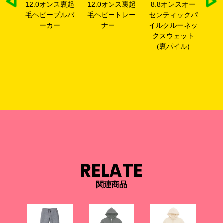
ス裏起
12.0オンス裏起
12.0オンス裏起
8.8オンスオー
8
ップ
毛ヘビープルパ
毛ヘビートレー
センティックパ
セ
ー
ーカー
ナー
イルクルーネッ
イ
クスウェット
プ
(裏パイル)
ー
RELATE
関連商品