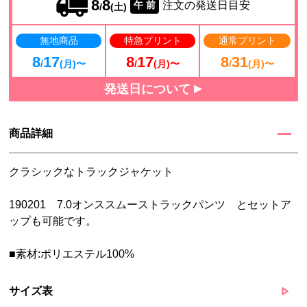
8
8
注文の発送日目安
午 前
/
(土)
無地商品
特急プリント
通常プリント
8
17
8
17
8
31
/
(月)〜
/
(月)〜
/
(月)〜
発送日について
商品詳細
クラシックなトラックジャケット
190201 7.0オンススムーストラックパンツ とセットア
ップも可能です。
■素材:ポリエステル100%
サイズ表