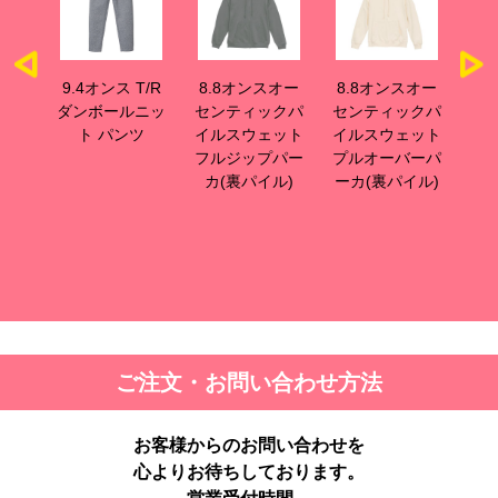
T/R
9.4オンス T/R
8.8オンスオー
8.8オンスオー
8
ニッ
ダンボールニッ
センティックパ
センティックパ
セ
ップ
ト パンツ
イルスウェット
イルスウェット
イ
ジャ
フルジップパー
プルオーバーパ
ク
カ(裏パイル)
ーカ(裏パイル)
ご注文・お問い合わせ方法
お客様からのお問い合わせを
心よりお待ちしております。