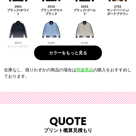
2001
2016
2022
2752
ブラック/ホワイ
ブラック/グロス
ブラック/ゴール
サンドベージュ/
ト
ブラック
ド
ダークブラウン
4001
5486
6286
ネイビー/ホワイ
サックス/ネイビ
ライトグレー/ネ
ト
ー
イビー
在庫なし、残りわずかの商品の場合は
関連商品
の購入をおすすめし
ております。
QUOTE
プリント概算見積もり