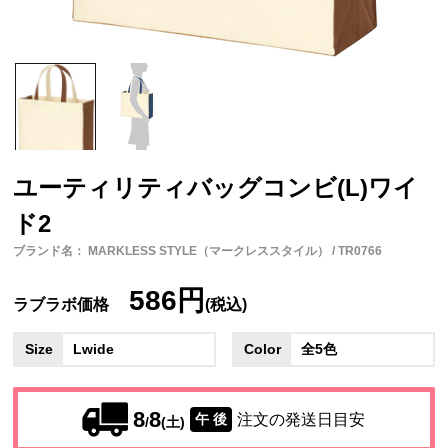
ユーティリティバッグコンビ(L)ワイ
ド2
ブランド名： MARKLESS STYLE（マークレススタイル） / TR0766
586円
ラブラボ価格
(税込)
Size
Lwide
Color
全5色
8
8
注文の発送日目安
午 後
/
(土)