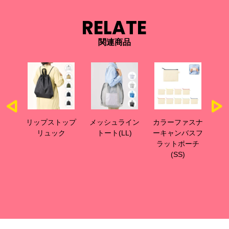
RELATE
関連商品
ップ
リップストップ
メッシュライン
カラーファスナ
カ
ッグ
リュック
トート(LL)
ーキャンバスフ
ー
ラットポーチ
ラ
(SS)