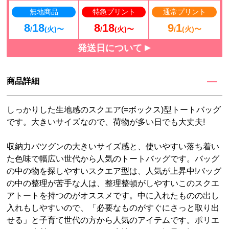
無地商品
特急プリント
通常プリント
8
18
8
18
9
1
/
(火)〜
/
(火)〜
/
(火)〜
発送日について
商品詳細
しっかりした生地感のスクエア(=ボックス)型トートバッグ
です。大きいサイズなので、荷物が多い日でも大丈夫!
収納力バツグンの大きいサイズ感と、使いやすい落ち着い
た色味で幅広い世代から人気のトートバッグです。バッグ
の中の物を探しやすいスクエア型は、人気が上昇中!バッグ
の中の整理が苦手な人は、整理整頓がしやすいこのスクエ
アトートを持つのがオススメです。中に入れたものの出し
入れもしやすいので、「必要なものがすぐにさっと取り出
せる」と子育て世代の方から人気のアイテムです。ポリエ