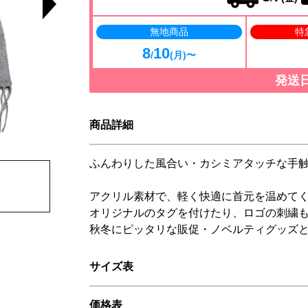
無地商品
特
8
10
/
(月)〜
発送
商品詳細
ふんわりした風合い・カシミアタッチな手
アクリル素材で、軽く快適に首元を温めて
オリジナルのタグを付けたり、ロゴの刺繍
秋冬にピッタリな販促・ノベルティグッズ
サイズ表
価格表