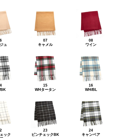
6
07
08
ジュ
キャメル
ワイン
4
15
16
/BK
WHタータン
WH/BL
2
23
24
ェック
ピンチェックBK
キャンベア