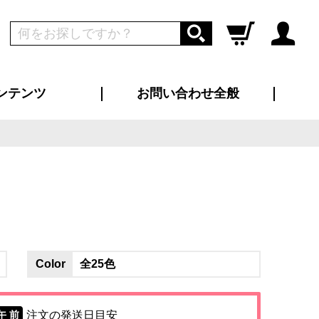
ンテンツ
お問い合わせ全般
ログイン
新規会員登録
ス（お知らせ）
インタビュー
ン別特集一覧
すめ特集一覧
物コンテンツ
トギャラリー
ンキング
法人事例
ラブログ
大口注文・法人向け
総合お問い合わせ
再注文・追加注文
サンプル貸し出し
カタログ請求
デザイン入稿
ツユニフォーム
り・横断幕
バッグ
カジュアルユニフォーム
靴・くつ下・サンダル
タオル
Color
全25色
注文の発送日目安
午 前