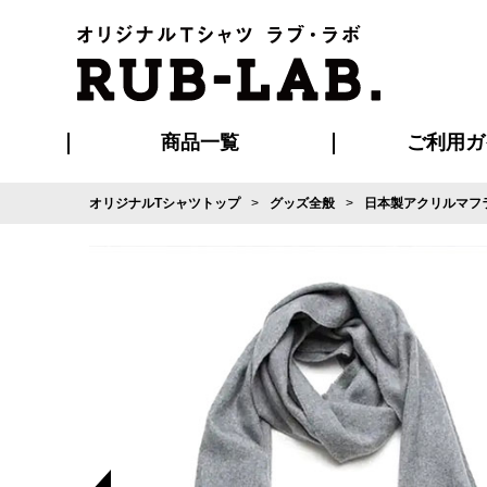
商品一覧
ご利用ガ
オリジナルTシャツトップ
グッズ全般
日本製アクリルマフ
発送・特急サー
マイページ会員
お支払い方法
版の保管期限
割引まとめ
はじめて
よくある
ご利用ガ
再注文の
ブルゾン・コート
Tシャツ
ハッピ
セットアップ
キャップ・
ポロシ