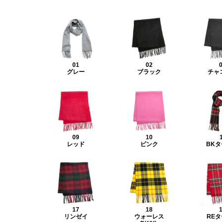
01
02
グレー
ブラック
チャ
09
10
レッド
ピンク
BK
17
18
リンゼイ
ウォーレス
RE