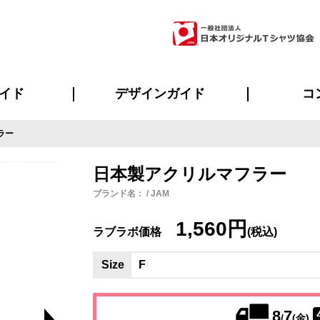
イド
デザインガイド
コ
ラー
ビスについて
のメリット
について
について
ページ
の方へ
ご質問
イド
方へ
デザインテンプレート集
デザインシミュレーター
書体一覧（フォント集）
デザイン入稿について
デザイン料について
プリント・加工一覧
デザインガイド
プリントサイズ
インクカラー
ニュー
お客様
シー
おす
読み
フォ
ラ
・ジャージ
バンダナ
ャツ
パーカー・スウェット
グッズ全般
ツナギ
スポー
のぼ
日本製アクリルマフラー
ブランド名： / JAM
1,560円
ラブラボ価格
(税込)
Size
F
8
7
/
(金)