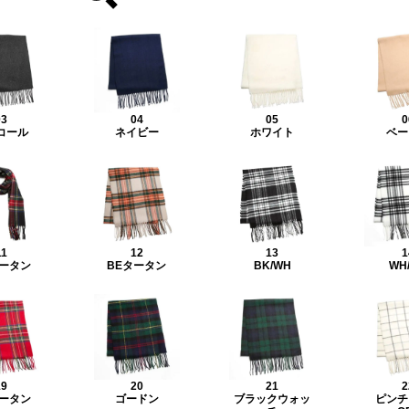
03
04
05
0
コール
ネイビー
ホワイト
ベー
11
12
13
1
タータン
BEタータン
BK/WH
WH
19
20
21
2
タータン
ゴードン
ブラックウォッ
ピンチ