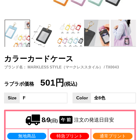
カラーカードケース
ブランド名： MARKLESS STYLE（マークレススタイル） / TX0043
501円
ラブラボ価格
(税込)
Size
F
Color
全8色
8
9
注文の発送日目安
午 前
/
(日)
無地商品
特急プリント
通常プリント