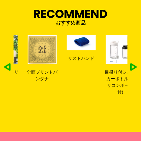
RECOMMEND
おすすめ商品
リストバンド
シリ
全面プリントバ
目盛り付シェイ
シ
う
ンダナ
カーボトル(シ
カ
リコンボール
盛
付)
ボ