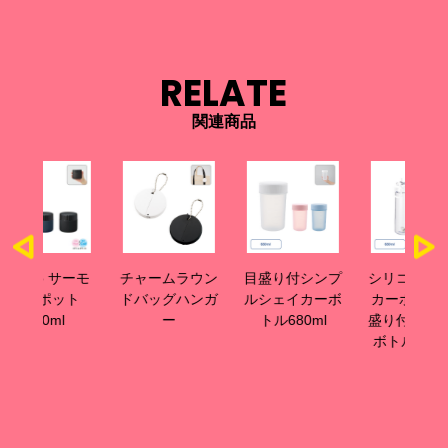
RELATE
関連商品
サーモ
チャームラウン
目盛り付シンプ
シリコンシェイ
目
ット
ドバッグハンガ
ルシェイカーボ
カーボール+目
カ
ー
トル680ml
盛り付ハンドル
リ
ボトル セット