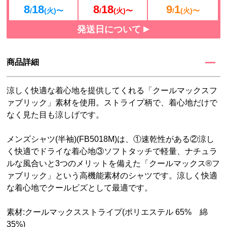
8
18
8
18
9
1
/
(火)〜
/
(火)〜
/
(火)〜
発送日について
商品詳細
涼しく快適な着心地を提供してくれる「クールマックスフ
ァブリック」素材を使用。ストライプ柄で、着心地だけで
なく見た目も涼しげです。
メンズシャツ(半袖)(FB5018M)は、①速乾性がある②涼し
く快適でドライな着心地③ソフトタッチで軽量、ナチュラ
ルな風合いと3つのメリットを備えた「クールマックス®フ
ァブリック」という高機能素材のシャツです。涼しく快適
な着心地でクールビズとして最適です。
素材:クールマックスストライプ(ポリエステル 65% 綿
35%)