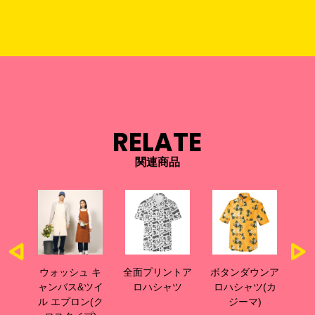
RELATE
関連商品
ウォッシュ キ
全面プリントア
ボタンダウンア
ア
ャンバス&ツイ
ロハシャツ
ロハシャツ(カ
ル エプロン(ク
ジーマ)
プロ