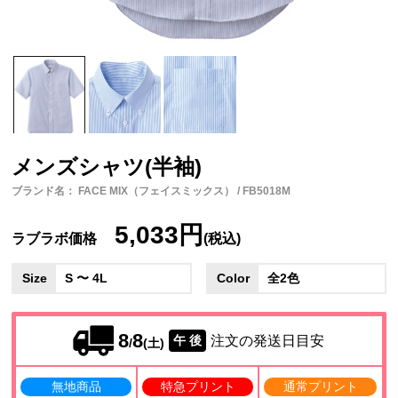
メンズシャツ(半袖)
ブランド名： FACE MIX（フェイスミックス） / FB5018M
5,033円
ラブラボ価格
(税込)
Size
S 〜 4L
Color
全2色
8
8
注文の発送日目安
午 後
/
(土)
無地商品
特急プリント
通常プリント