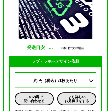
発送目安
…
※本日注文の場合
ラブ・ラボへデザイン依頼
約
円（税込）/1枚あたり
この内容で
より詳しい
問い合わせる
お見積りをする