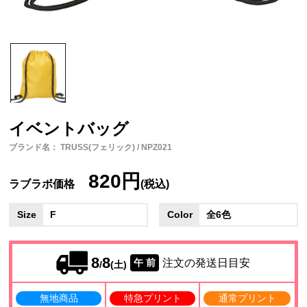
イベントバッグ
ブランド名： TRUSS(フェリック) / NPZ021
820円
ラブラボ価格
(税込)
Size
F
Color
全6色
8
8
注文の発送日目安
午 前
/
(土)
無地商品
特急プリント
通常プリント