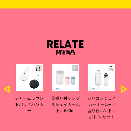
RELATE
関連商品
サーモ
チャームラウン
目盛り付シンプ
シリコンシェイ
目
ット
ドバッグハンガ
ルシェイカーボ
カーボール+目
カ
ー
トル680ml
盛り付ハンドル
リ
ボトル セット