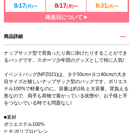
8
17
8
17
8
31
/
(月)〜
/
(月)〜
/
(月)〜
発送日について
商品詳細
ナップサック型で背負ったり肩に掛けたりすることができ
るバッグです。スポーツ少年団のグッズとして特に人気!
イベントバッグ(NPZ021)は、タテ50cm×ヨコ40cmの大き
目サイズが嬉しいナップザック型のバッグです。ポリエス
テル100%で軽量なのに、容量は約18Lと大容量。背負える
形なので、両手も荷物で塞がっている状態や、お子様と手
をつないでいる時でも問題なし!
■素材
ポリエステル100%
ヒモ:ポリプロピレン