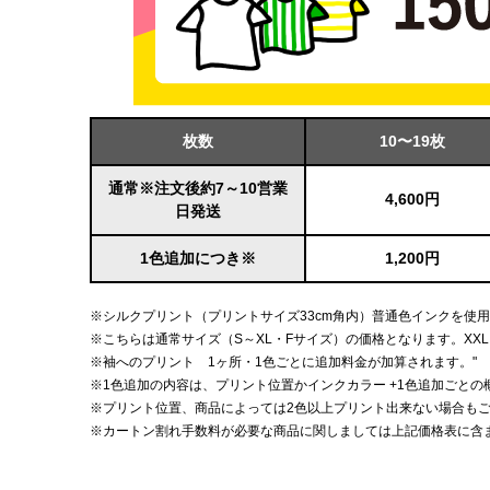
枚数
10〜19枚
通常※注文後約7～10営業
4,600円
日発送
1色追加につき※
1,200円
※シルクプリント（プリントサイズ33cm角内）普通色インクを使
※こちらは通常サイズ（S～XL・Fサイズ）の価格となります。XX
※袖へのプリント 1ヶ所・1色ごとに追加料金が加算されます。"
※1色追加の内容は、プリント位置かインクカラー +1色追加ごとの
※プリント位置、商品によっては2色以上プリント出来ない場合も
※カートン割れ手数料が必要な商品に関しましては上記価格表に含