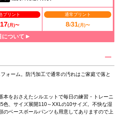
急プリント
通常プリント
17
8
31
(月)〜
/
(月)〜
日について
ニフォーム。防汚加工で通常の汚れはご家庭で落と
は、基本をおさえたシルエットで毎日の練習・トレーニ
色、サイズ展開110～XXLの10サイズ。不快な湿
類のベースボールパンツも用意してありますので上