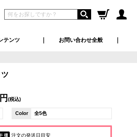
ンテンツ
お問い合わせ全般
ログイン
新規会員登録
ス（お知らせ）
インタビュー
ン別特集一覧
すめ特集一覧
物コンテンツ
トギャラリー
ンキング
法人事例
ラブログ
大口注文・法人向け
総合お問い合わせ
再注文・追加注文
サンプル貸し出し
カタログ請求
デザイン入稿
ツユニフォーム
り・横断幕
バッグ
カジュアルユニフォーム
靴・くつ下・サンダル
タオル
ャツ
4円
(税込)
Color
全5色
注文の発送日目安
午 後