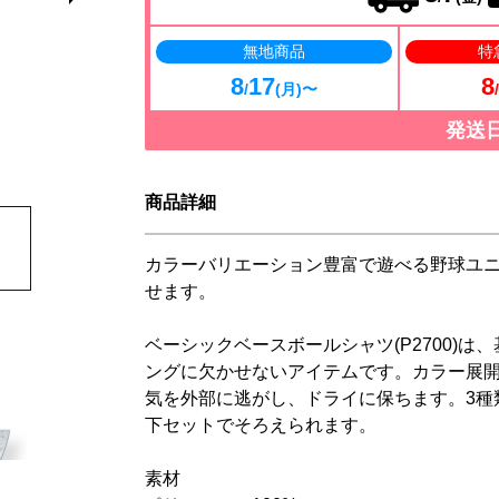
無地商品
特
8
17
8
/
(月)〜
/
発送
商品詳細
カラーバリエーション豊富で遊べる野球ユ
せます。
ベーシックベースボールシャツ(P2700)
ングに欠かせないアイテムです。カラー展開5
気を外部に逃がし、ドライに保ちます。3種
下セットでそろえられます。
素材