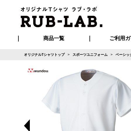
商品一覧
ご利用ガ
オリジナルTシャツトップ
スポーツユニフォーム
ベーシッ
発送・特急サー
マイページ会員
お支払い方法
版の保管期限
割引まとめ
はじめて
よくある
ご利用ガ
再注文の
ブルゾン・コート
Tシャツ
ハッピ
セットアップ
キャップ・
ポロシ