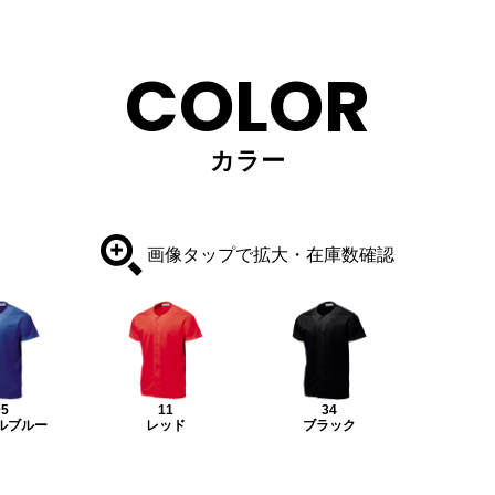
COLOR
カラー
画像タップで拡大・在庫数確認
05
11
34
ルブルー
レッド
ブラック