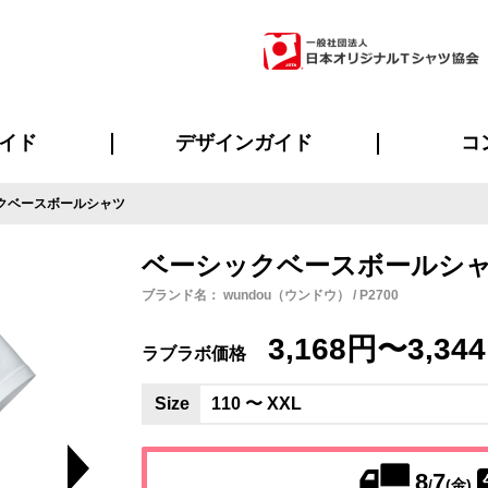
イド
デザインガイド
コ
クベースボールシャツ
ビスについて
のメリット
について
について
ページ
の方へ
ご質問
イド
方へ
デザインテンプレート集
デザインシミュレーター
書体一覧（フォント集）
デザイン入稿について
デザイン料について
プリント・加工一覧
デザインガイド
プリントサイズ
インクカラー
ニュー
お客様
シー
おす
読み
フォ
ラ
・ジャージ
バンダナ
ャツ
パーカー・スウェット
グッズ全般
ツナギ
スポー
のぼ
ベーシックベースボールシ
ブランド名： wundou（ウンドウ） / P2700
3,168円〜3,34
ラブラボ価格
Size
110 〜 XXL
8
7
/
(金)