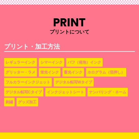
PRINT
プリントについて
プリント・加工方法
レギュラーインク
シマーインク
パフ（発泡）インク
グリッター・ラメ
蛍光インク
蓄光インク
ホログラム（箔押し）
フルカラーインクジェット
デジタル転写Wタイプ
デジタル転写Cタイプ
インクジェットシート
ナンバリング・ネーム
刺繡
グッズ加工