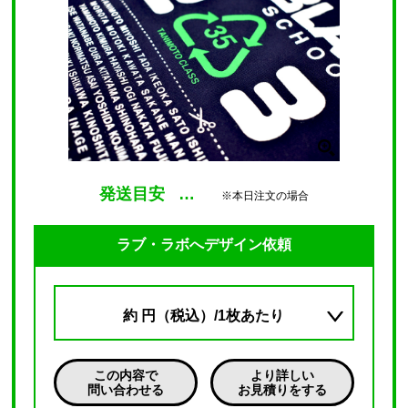
発送目安
…
※本日注文の場合
ラブ・ラボへデザイン依頼
約
円（税込）/1枚あたり
この内容で
より詳しい
問い合わせる
お見積りをする