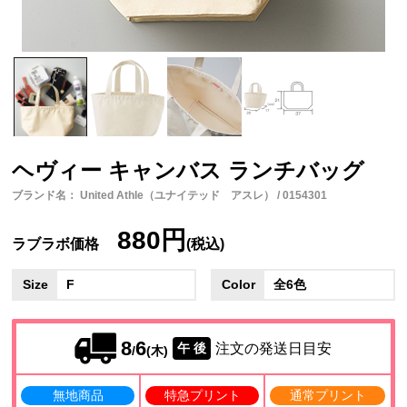
ヘヴィー キャンバス ランチバッグ
ブランド名： United Athle（ユナイテッド アスレ） / 0154301
880円
ラブラボ価格
(税込)
Size
F
Color
全6色
8
6
注文の発送日目安
午 後
/
(木)
無地商品
特急プリント
通常プリント