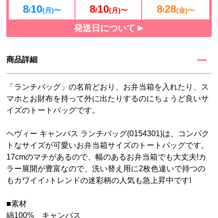
8
10
8
10
8
28
/
(月)〜
/
(月)〜
/
(金)〜
発送日について
商品詳細
「ランチバッグ」の名前どおり、お弁当箱を入れたり、ス
マホとお財布を持って外に出たりするのにちょうど良いサ
イズのトートバッグです。
ヘヴィー キャンバス ランチバッグ(0154301)は、コンパク
トなサイズが可愛いお弁当箱サイズのトートバッグです。
17cmのマチがあるので、幅のあるお弁当箱でも大丈夫!カ
ラー展開が豊富なので、洗い替え用に2枚色違いで持つの
もカワイイ♪トレンドの迷彩柄の人気も急上昇中です!
■素材
綿100% キャンバス