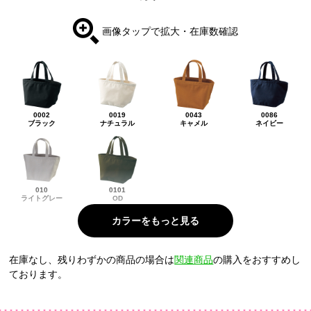
画像タップで拡大・在庫数確認
0002
0019
0043
0086
ブラック
ナチュラル
キャメル
ネイビー
010
0101
ライトグレー
OD
在庫なし、残りわずかの商品の場合は
関連商品
の購入をおすすめし
ております。