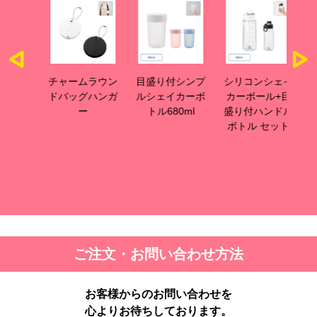
サーモ
チャームラウン
目盛り付シンプ
シリコンシェイ
目
ット
ドバッグハンガ
ルシェイカーボ
カーボール+目
カ
ー
トル680ml
盛り付ハンドル
リ
ボトル セット
ご注文・お問い合わせ方法
お客様からのお問い合わせを
心よりお待ちしております。