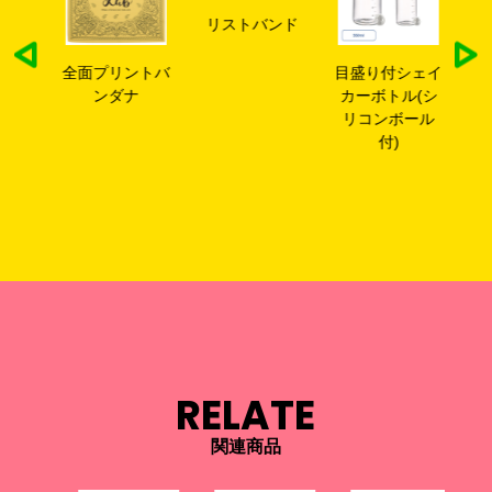
リストバンド
シリ
全面プリントバ
目盛り付シェイ
シ
う
ンダナ
カーボトル(シ
カ
リコンボール
盛
付)
ボ
RELATE
関連商品