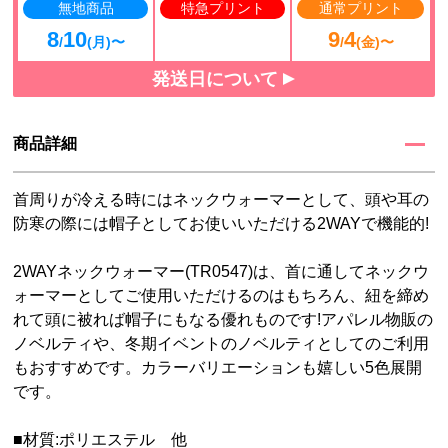
無地商品
特急プリント
通常プリント
8
10
9
4
/
(月)〜
/
(金)〜
発送日について
商品詳細
首周りが冷える時にはネックウォーマーとして、頭や耳の
防寒の際には帽子としてお使いいただける2WAYで機能的!
2WAYネックウォーマー(TR0547)は、首に通してネックウ
ォーマーとしてご使用いただけるのはもちろん、紐を締め
れて頭に被れば帽子にもなる優れものです!アパレル物販の
ノベルティや、冬期イベントのノベルティとしてのご利用
もおすすめです。カラーバリエーションも嬉しい5色展開
です。
■材質:ポリエステル 他