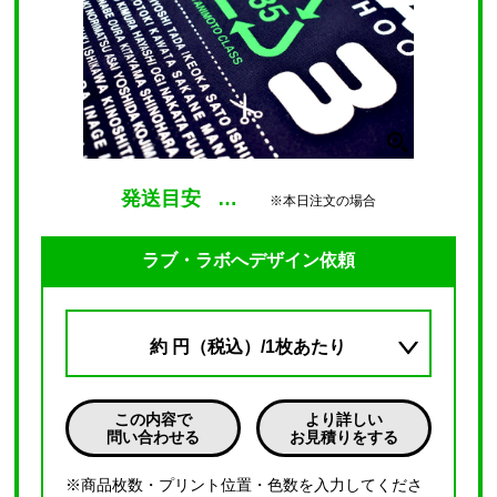
発送目安
…
※本日注文の場合
ラブ・ラボへデザイン依頼
約
円（税込）/1枚あたり
この内容で
より詳しい
問い合わせる
お見積りをする
※商品枚数・プリント位置・色数を入力してくださ