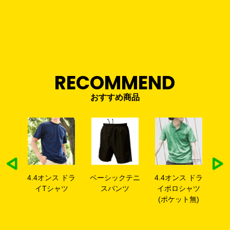
RECOMMEND
おすすめ商品
ラー
4.4オンス ドラ
ベーシックテニ
4.4オンス ドラ
ボ
オル
イTシャツ
スパンツ
イポロシャツ
(ポケット無)