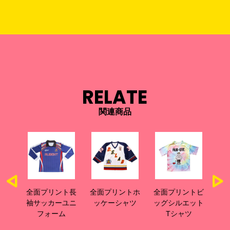
RELATE
関連商品
ファ
全面プリント長
全面プリントホ
全面プリントビ
全
ジー
袖サッカーユニ
ッケーシャツ
ッグシルエット
グ
フィ
フォーム
Tシャツ
ツ(裾