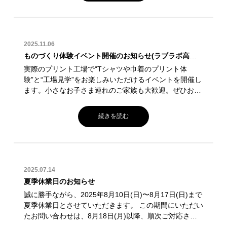
2025.11.06
ものづくり体験イベント開催のお知らせ(ラブラボ高松 本社・工場)
実際のプリント工場で“Tシャツや巾着のプリント体
験”と“工場見学”をお楽しみいただけるイベントを開催し
ます。小さなお子さま連れのご家族も大歓迎。ぜひお気
軽にご参加ください。 開催日:2025年12月21日(日) 時
間:① 10:00–12:00/② 14:00–16:00 会場:ラブラボ高松
続きを読む
本社・工場 〒761-0323 香川県高松市亀田町90-1 参加
費:大人 1,000円/子ども 500円 内容: ・Tシャツまたは巾
着へのプリント体験...
2025.07.14
夏季休業日のお知らせ
誠に勝手ながら、2025年8月10日(日)〜8月17日(日)まで
夏季休業日とさせていただきます。 この期間にいただい
たお問い合わせは、8月18日(月)以降、順次ご対応させ
ていただきます。 お客様にはご不便をお掛けしますが、