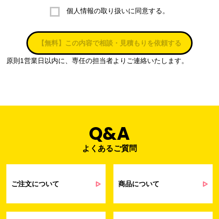
個人情報の取り扱いに同意する。
株式会社ラブ・ラボ
電話：087-847-2000
【無料】この内容で相談・見積もりを依頼する
電子メール：
info@rub-lab.com
原則1営業日以内に、専任の担当者よりご連絡いたします。
３. 個人情報（保有個人データを含む）の利用目的
お客様の個人情報は、各種お問い合わせ対応のため、弊社において
正当な事業遂行の範囲内で利用いたします。
なお，当社の個人情報（保有個人データを含む）の利用目的は以下
のようになります。
Q&A
よくあるご質問
事業内容
個人情報の利用目的
当社通信販売における受発注業務のため
事業活動における満足度、要望等に関す
ご注文について
商品について
るアンケート等の収集・分析・統計のため
受発注業務、会員管理業務、お問い合わ
せ業務に関するお取引先様との業務連絡や
契約・請求等の一連の手続きのため