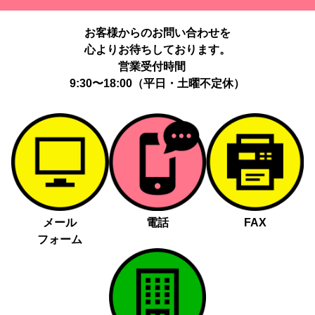
提供する個人情報の項目：Cookie 等の識別子、広告 ID、閲覧・行
動履歴、IP、ブラウザ・端末情報、（同意時）メールアドレス等の
お客様からのお問い合わせを
ハッシュ値。
心よりお待ちしております。
提供の手段又は方法：当社ウェブサイトのタグ・SDK・API 等に
よる安全な電送、又は管理コンソールからの連携。
営業受付時間
提供先：広告配信事業者（例：Google LLC等）。
9:30〜18:00（平日・土曜不定休）
個人情報の取り扱いに関する契約：提供先と個人情報取扱い契約
（目的外利用禁止、再提供制限、安全管理措置等）を締結していま
す。
お客様の個人情報は、以下掲げる場合以外に、事前にご本人の同意
無く第三者に提供することはありません。
法令に基づく場合
人の生命、身体又は財産の保護にために必要がある場合であっ
メール
電話
FAX
て、本人の同意を得る事が困難であるとき
フォーム
公衆衛生の向上又は児童の健全な育成の推進のために特に必要
がある場合であって、本人の同意を得る事が困難であるとき
国の機関若しくは地方公共団体又はその委託を受けた者が法令