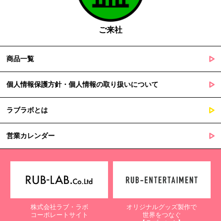
の定める事務を遂行することに対して協力する必要がある場合
であって、本人の同意を得ることによって当該事務の遂行に支
障を及ぼすおそれがあるとき
ご来社
５. 個人情報の取扱業務の委託
商品一覧
当社は個人情報の取扱業務の全部または一部を外部に業務委託する
場合があります。
その際、弊社は、個人情報を適切に保護できる管理体制を敷き実行
個人情報保護方針・個人情報の取り扱いについて
していることを条件として委託先を厳選したうえで、機密保持契約
を委託先と締結し、お客様の個人情報を厳密に管理させます。
ラブラボとは
６. 個人情報（保有個人データを含む）の利用目的通知、開示・訂
正等、利用停止等の請求
営業カレンダー
当社は、ご本人様からの求めに応じ、当社が保有するご本人の個人
情報の利用目的の通知、開示、訂正・追加・削除、利用停止・消去
または第三者提供の停止等のご請求を受けた場合は速やかに対応い
たします。これらの請求は、次の窓口にて受け付けております。
【個人情報保護に関するお問合せ先】
株式会社ラブ・ラボ
オリジナルグッズ製作で
〒761-0323 香川県高松市亀田町90-1
コーポレートサイト
世界をつなぐ
株式会社ラブ・ラボ