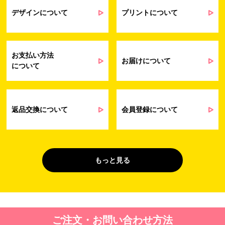
業務上のご連絡および弊社製品や弊社が
受発注業務
提供するサービス（サポート業務を含む）
デザインについて
プリントについて
会員管理業務
に伴う契約履行、料金徴収を行うため
お問い合わせ業務
弊社製品やサービスに関する情報、また
（開示対象個人情
は営業およびマーケティング活動（セミナ
報）
ーやイベント、キャンペーン、ニュースレ
お支払い方法
ターなど）に関連する情報を、電子メー
お届けについて
について
ル、郵送、FAX または電話により、お客様
にお知らせするため
問い合わせへの対応のため
法令により正当な理由で開示を求められ
た場合のご対応のため
返品交換について
会員登録について
販促業務
お客様の作品紹介を通した販促活動のた
（開示対象個人情
め
報）
受託業務
契約した小売店より委託された先への納
もっと見る
（間接取得）
品業務のため
４. 個人情報を第三者に提供することが予定される場合の事項
第三者に提供する目的：パーソナライズ広告配信および効果測定・
ご注文・お問い合わせ方法
最適化のため。