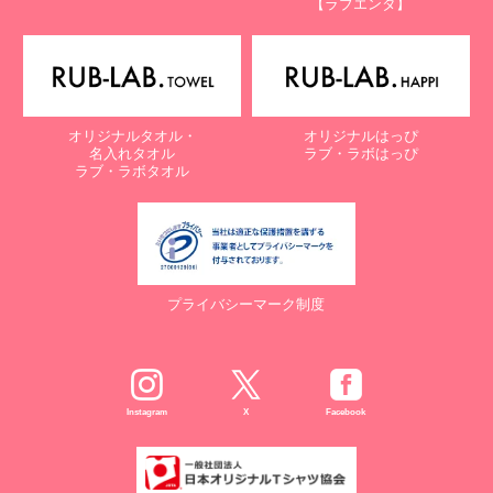
【ラブエンタ】
電話：087-847-2000
電子メール：
info@rub-lab.com
【認定個人情報保護団体の名称及び、苦情の解決の申出先】
※個人情報の取り扱いに関する苦情のみを受付けています
一般財団法人日本情報経済社会推進協会
オリジナルタオル・
オリジナルはっぴ
認定個人情報保護団体事務局
名入れタオル
ラブ・ラボはっぴ
〒106-0032 東京都港区六本木一丁目9番9号 六本木ファースト
ラブ・ラボタオル
ビル内
電話：03-5860-7565 / 0120-700-779
７. 個人情報の提供の任意性と提供されない場合に起こりうる影響
について
プライバシーマーク制度
お客様がご自身の個人情報を弊社に提供されるか否かは、お客様の
ご判断によりますが、もしご提供されない場合には、適切なサービ
スが提供できない場合がありますので予めご了承ください。
８. Cookie（クッキー）等の利用について
Instagram
X
Facebook
当社のウェブサイトでは、お客様に適したサービスや情報、広告等
を提供する目的のため、Cookie（クッキー）及びそれに類する技