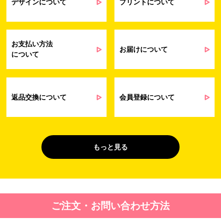
提供するサービス（サポート業務を含む）
デザインについて
プリントについて
会員管理業務
に伴う契約履行、料金徴収を行うため
お問い合わせ業務
弊社製品やサービスに関する情報、また
（開示対象個人情
は営業およびマーケティング活動（セミナ
報）
ーやイベント、キャンペーン、ニュースレ
お支払い方法
ターなど）に関連する情報を、電子メー
お届けについて
について
ル、郵送、FAX または電話により、お客様
にお知らせするため
問い合わせへの対応のため
法令により正当な理由で開示を求められ
た場合のご対応のため
返品交換について
会員登録について
販促業務
お客様の作品紹介を通した販促活動のた
（開示対象個人情
め
報）
受託業務
契約した小売店より委託された先への納
もっと見る
（間接取得）
品業務のため
４. 個人情報を第三者に提供することが予定される場合の事項
第三者に提供する目的：パーソナライズ広告配信および効果測定・
ご注文・お問い合わせ方法
最適化のため。
提供する個人情報の項目：Cookie 等の識別子、広告 ID、閲覧・行