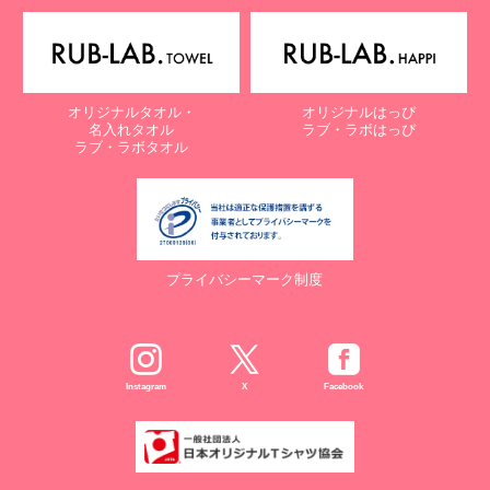
電子メール：
info@rub-lab.com
【認定個人情報保護団体の名称及び、苦情の解決の申出先】
※個人情報の取り扱いに関する苦情のみを受付けています
一般財団法人日本情報経済社会推進協会
オリジナルタオル・
オリジナルはっぴ
認定個人情報保護団体事務局
名入れタオル
ラブ・ラボはっぴ
〒106-0032 東京都港区六本木一丁目9番9号 六本木ファースト
ラブ・ラボタオル
ビル内
電話：03-5860-7565 / 0120-700-779
７. 個人情報の提供の任意性と提供されない場合に起こりうる影響
について
プライバシーマーク制度
お客様がご自身の個人情報を弊社に提供されるか否かは、お客様の
ご判断によりますが、もしご提供されない場合には、適切なサービ
スが提供できない場合がありますので予めご了承ください。
８. Cookie（クッキー）等の利用について
Instagram
X
Facebook
当社のウェブサイトでは、お客様に適したサービスや情報、広告等
を提供する目的のため、Cookie（クッキー）及びそれに類する技
術を利用することがあります。