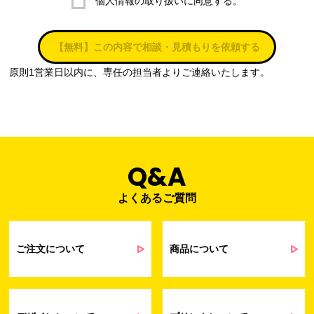
個人情報の取り扱いに同意する。
株式会社ラブ・ラボ
電話：087-847-2000
【無料】この内容で相談・見積もりを依頼する
電子メール：
info@rub-lab.com
原則1営業日以内に、専任の担当者よりご連絡いたします。
３. 個人情報（保有個人データを含む）の利用目的
お客様の個人情報は、各種お問い合わせ対応のため、弊社において
正当な事業遂行の範囲内で利用いたします。
なお，当社の個人情報（保有個人データを含む）の利用目的は以下
のようになります。
Q&A
よくあるご質問
事業内容
個人情報の利用目的
当社通信販売における受発注業務のため
事業活動における満足度、要望等に関す
ご注文について
商品について
るアンケート等の収集・分析・統計のため
受発注業務、会員管理業務、お問い合わ
せ業務に関するお取引先様との業務連絡や
契約・請求等の一連の手続きのため
業務上のご連絡および弊社製品や弊社が
受発注業務