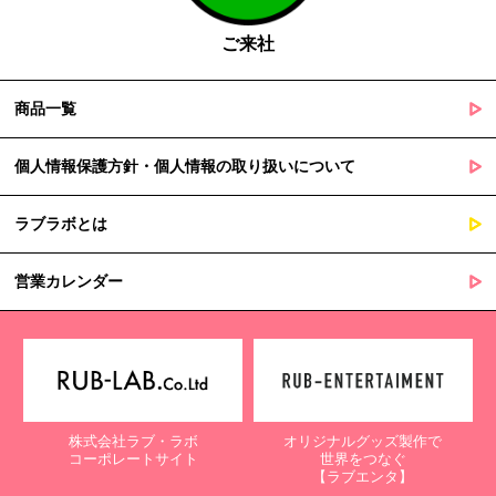
障を及ぼすおそれがあるとき
ご来社
５. 個人情報の取扱業務の委託
商品一覧
当社は個人情報の取扱業務の全部または一部を外部に業務委託する
場合があります。
その際、弊社は、個人情報を適切に保護できる管理体制を敷き実行
個人情報保護方針・個人情報の取り扱いについて
していることを条件として委託先を厳選したうえで、機密保持契約
を委託先と締結し、お客様の個人情報を厳密に管理させます。
ラブラボとは
６. 個人情報（保有個人データを含む）の利用目的通知、開示・訂
正等、利用停止等の請求
営業カレンダー
当社は、ご本人様からの求めに応じ、当社が保有するご本人の個人
情報の利用目的の通知、開示、訂正・追加・削除、利用停止・消去
または第三者提供の停止等のご請求を受けた場合は速やかに対応い
たします。これらの請求は、次の窓口にて受け付けております。
【個人情報保護に関するお問合せ先】
株式会社ラブ・ラボ
オリジナルグッズ製作で
〒761-0323 香川県高松市亀田町90-1
コーポレートサイト
世界をつなぐ
株式会社ラブ・ラボ
【ラブエンタ】
電話：087-847-2000