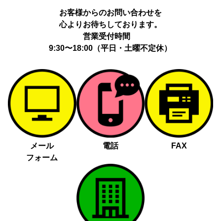
動履歴、IP、ブラウザ・端末情報、（同意時）メールアドレス等の
お客様からのお問い合わせを
ハッシュ値。
心よりお待ちしております。
提供の手段又は方法：当社ウェブサイトのタグ・SDK・API 等に
よる安全な電送、又は管理コンソールからの連携。
営業受付時間
提供先：広告配信事業者（例：Google LLC等）。
9:30〜18:00（平日・土曜不定休）
個人情報の取り扱いに関する契約：提供先と個人情報取扱い契約
（目的外利用禁止、再提供制限、安全管理措置等）を締結していま
す。
お客様の個人情報は、以下掲げる場合以外に、事前にご本人の同意
無く第三者に提供することはありません。
法令に基づく場合
人の生命、身体又は財産の保護にために必要がある場合であっ
メール
電話
FAX
て、本人の同意を得る事が困難であるとき
フォーム
公衆衛生の向上又は児童の健全な育成の推進のために特に必要
がある場合であって、本人の同意を得る事が困難であるとき
国の機関若しくは地方公共団体又はその委託を受けた者が法令
の定める事務を遂行することに対して協力する必要がある場合
であって、本人の同意を得ることによって当該事務の遂行に支