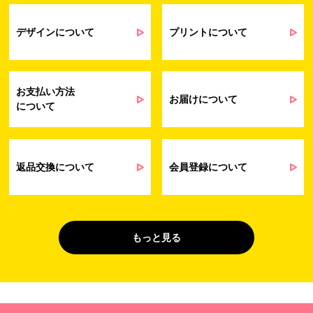
契約・請求等の一連の手続きのため
業務上のご連絡および弊社製品や弊社が
受発注業務
提供するサービス（サポート業務を含む）
デザインについて
プリントについて
会員管理業務
に伴う契約履行、料金徴収を行うため
お問い合わせ業務
弊社製品やサービスに関する情報、また
（開示対象個人情
は営業およびマーケティング活動（セミナ
報）
ーやイベント、キャンペーン、ニュースレ
お支払い方法
ターなど）に関連する情報を、電子メー
お届けについて
について
ル、郵送、FAX または電話により、お客様
にお知らせするため
問い合わせへの対応のため
法令により正当な理由で開示を求められ
た場合のご対応のため
返品交換について
会員登録について
販促業務
お客様の作品紹介を通した販促活動のた
（開示対象個人情
め
報）
受託業務
契約した小売店より委託された先への納
もっと見る
（間接取得）
品業務のため
４. 個人情報を第三者に提供することが予定される場合の事項
第三者に提供する目的：パーソナライズ広告配信および効果測定・