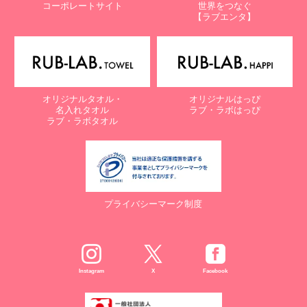
コーポレートサイト
世界をつなぐ
株式会社ラブ・ラボ
【ラブエンタ】
電話：087-847-2000
電子メール：
info@rub-lab.com
【認定個人情報保護団体の名称及び、苦情の解決の申出先】
※個人情報の取り扱いに関する苦情のみを受付けています
一般財団法人日本情報経済社会推進協会
オリジナルタオル・
オリジナルはっぴ
認定個人情報保護団体事務局
名入れタオル
ラブ・ラボはっぴ
〒106-0032 東京都港区六本木一丁目9番9号 六本木ファースト
ラブ・ラボタオル
ビル内
電話：03-5860-7565 / 0120-700-779
７. 個人情報の提供の任意性と提供されない場合に起こりうる影響
について
プライバシーマーク制度
お客様がご自身の個人情報を弊社に提供されるか否かは、お客様の
ご判断によりますが、もしご提供されない場合には、適切なサービ
スが提供できない場合がありますので予めご了承ください。
８. Cookie（クッキー）等の利用について
Instagram
X
Facebook
当社のウェブサイトでは、お客様に適したサービスや情報、広告等