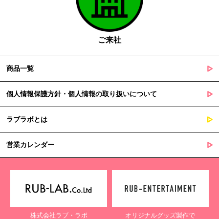
国の機関若しくは地方公共団体又はその委託を受けた者が法令
の定める事務を遂行することに対して協力する必要がある場合
であって、本人の同意を得ることによって当該事務の遂行に支
障を及ぼすおそれがあるとき
ご来社
５. 個人情報の取扱業務の委託
商品一覧
当社は個人情報の取扱業務の全部または一部を外部に業務委託する
場合があります。
その際、弊社は、個人情報を適切に保護できる管理体制を敷き実行
個人情報保護方針・個人情報の取り扱いについて
していることを条件として委託先を厳選したうえで、機密保持契約
を委託先と締結し、お客様の個人情報を厳密に管理させます。
ラブラボとは
６. 個人情報（保有個人データを含む）の利用目的通知、開示・訂
正等、利用停止等の請求
営業カレンダー
当社は、ご本人様からの求めに応じ、当社が保有するご本人の個人
情報の利用目的の通知、開示、訂正・追加・削除、利用停止・消去
または第三者提供の停止等のご請求を受けた場合は速やかに対応い
たします。これらの請求は、次の窓口にて受け付けております。
【個人情報保護に関するお問合せ先】
株式会社ラブ・ラボ
オリジナルグッズ製作で
〒761-0323 香川県高松市亀田町90-1