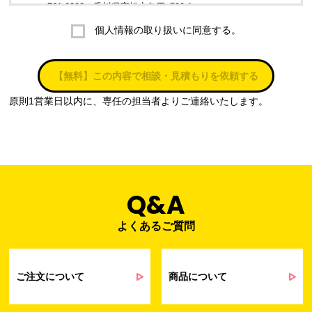
〒761-0323 香川県高松市亀田町90-1
個人情報の取り扱いに同意する。
株式会社ラブ・ラボ
電話：087-847-2000
【無料】この内容で相談・見積もりを依頼する
電子メール：
info@rub-lab.com
原則1営業日以内に、専任の担当者よりご連絡いたします。
３. 個人情報（保有個人データを含む）の利用目的
お客様の個人情報は、各種お問い合わせ対応のため、弊社において
正当な事業遂行の範囲内で利用いたします。
なお，当社の個人情報（保有個人データを含む）の利用目的は以下
のようになります。
Q&A
よくあるご質問
事業内容
個人情報の利用目的
当社通信販売における受発注業務のため
事業活動における満足度、要望等に関す
ご注文について
商品について
るアンケート等の収集・分析・統計のため
受発注業務、会員管理業務、お問い合わ
せ業務に関するお取引先様との業務連絡や