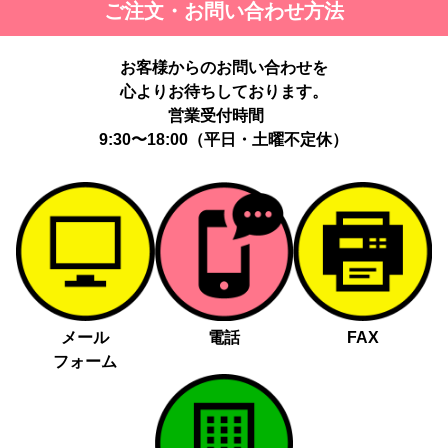
ご注文・お問い合わせ方法
最適化のため。
提供する個人情報の項目：Cookie 等の識別子、広告 ID、閲覧・行
動履歴、IP、ブラウザ・端末情報、（同意時）メールアドレス等の
お客様からのお問い合わせを
ハッシュ値。
心よりお待ちしております。
提供の手段又は方法：当社ウェブサイトのタグ・SDK・API 等に
よる安全な電送、又は管理コンソールからの連携。
営業受付時間
提供先：広告配信事業者（例：Google LLC等）。
9:30〜18:00（平日・土曜不定休）
個人情報の取り扱いに関する契約：提供先と個人情報取扱い契約
（目的外利用禁止、再提供制限、安全管理措置等）を締結していま
す。
お客様の個人情報は、以下掲げる場合以外に、事前にご本人の同意
無く第三者に提供することはありません。
法令に基づく場合
人の生命、身体又は財産の保護にために必要がある場合であっ
メール
電話
FAX
て、本人の同意を得る事が困難であるとき
フォーム
公衆衛生の向上又は児童の健全な育成の推進のために特に必要
がある場合であって、本人の同意を得る事が困難であるとき