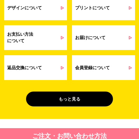
業務上のご連絡および弊社製品や弊社が
受発注業務
提供するサービス（サポート業務を含む）
デザインについて
プリントについて
会員管理業務
に伴う契約履行、料金徴収を行うため
お問い合わせ業務
弊社製品やサービスに関する情報、また
（開示対象個人情
は営業およびマーケティング活動（セミナ
報）
ーやイベント、キャンペーン、ニュースレ
お支払い方法
ターなど）に関連する情報を、電子メー
お届けについて
について
ル、郵送、FAX または電話により、お客様
にお知らせするため
問い合わせへの対応のため
法令により正当な理由で開示を求められ
た場合のご対応のため
返品交換について
会員登録について
販促業務
お客様の作品紹介を通した販促活動のた
（開示対象個人情
め
報）
受託業務
契約した小売店より委託された先への納
もっと見る
（間接取得）
品業務のため
４. 個人情報を第三者に提供することが予定される場合の事項
第三者に提供する目的：パーソナライズ広告配信および効果測定・
ご注文・お問い合わせ方法
最適化のため。