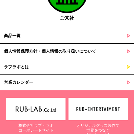
の定める事務を遂行することに対して協力する必要がある場合
であって、本人の同意を得ることによって当該事務の遂行に支
障を及ぼすおそれがあるとき
ご来社
５. 個人情報の取扱業務の委託
商品一覧
当社は個人情報の取扱業務の全部または一部を外部に業務委託する
場合があります。
その際、弊社は、個人情報を適切に保護できる管理体制を敷き実行
個人情報保護方針・個人情報の取り扱いについて
していることを条件として委託先を厳選したうえで、機密保持契約
を委託先と締結し、お客様の個人情報を厳密に管理させます。
ラブラボとは
６. 個人情報（保有個人データを含む）の利用目的通知、開示・訂
正等、利用停止等の請求
営業カレンダー
当社は、ご本人様からの求めに応じ、当社が保有するご本人の個人
情報の利用目的の通知、開示、訂正・追加・削除、利用停止・消去
または第三者提供の停止等のご請求を受けた場合は速やかに対応い
たします。これらの請求は、次の窓口にて受け付けております。
【個人情報保護に関するお問合せ先】
株式会社ラブ・ラボ
オリジナルグッズ製作で
〒761-0323 香川県高松市亀田町90-1
コーポレートサイト
世界をつなぐ
株式会社ラブ・ラボ