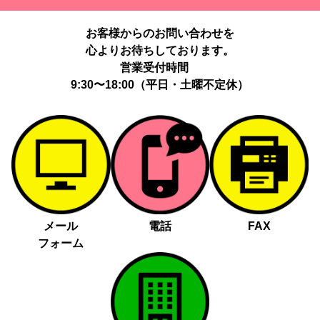
提供する個人情報の項目：Cookie 等の識別子、広告 ID、閲覧・行
動履歴、IP、ブラウザ・端末情報、（同意時）メールアドレス等の
お客様からのお問い合わせを
ハッシュ値。
心よりお待ちしております。
提供の手段又は方法：当社ウェブサイトのタグ・SDK・API 等に
よる安全な電送、又は管理コンソールからの連携。
営業受付時間
提供先：広告配信事業者（例：Google LLC等）。
9:30〜18:00（平日・土曜不定休）
個人情報の取り扱いに関する契約：提供先と個人情報取扱い契約
（目的外利用禁止、再提供制限、安全管理措置等）を締結していま
す。
お客様の個人情報は、以下掲げる場合以外に、事前にご本人の同意
無く第三者に提供することはありません。
法令に基づく場合
人の生命、身体又は財産の保護にために必要がある場合であっ
メール
電話
FAX
て、本人の同意を得る事が困難であるとき
フォーム
公衆衛生の向上又は児童の健全な育成の推進のために特に必要
がある場合であって、本人の同意を得る事が困難であるとき
国の機関若しくは地方公共団体又はその委託を受けた者が法令