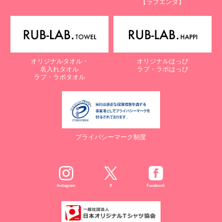
【ラブエンタ】
電話：087-847-2000
電子メール：
info@rub-lab.com
【認定個人情報保護団体の名称及び、苦情の解決の申出先】
※個人情報の取り扱いに関する苦情のみを受付けています
一般財団法人日本情報経済社会推進協会
オリジナルタオル・
オリジナルはっぴ
認定個人情報保護団体事務局
名入れタオル
ラブ・ラボはっぴ
〒106-0032 東京都港区六本木一丁目9番9号 六本木ファースト
ラブ・ラボタオル
ビル内
電話：03-5860-7565 / 0120-700-779
７. 個人情報の提供の任意性と提供されない場合に起こりうる影響
について
プライバシーマーク制度
お客様がご自身の個人情報を弊社に提供されるか否かは、お客様の
ご判断によりますが、もしご提供されない場合には、適切なサービ
スが提供できない場合がありますので予めご了承ください。
８. Cookie（クッキー）等の利用について
Instagram
X
Facebook
当社のウェブサイトでは、お客様に適したサービスや情報、広告等
を提供する目的のため、Cookie（クッキー）及びそれに類する技