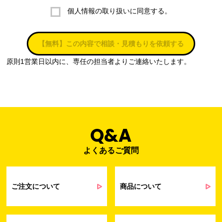
個人情報の取り扱いに同意する。
株式会社ラブ・ラボ
電話：087-847-2000
【無料】この内容で相談・見積もりを依頼する
電子メール：
info@rub-lab.com
原則1営業日以内に、専任の担当者よりご連絡いたします。
３. 個人情報（保有個人データを含む）の利用目的
お客様の個人情報は、各種お問い合わせ対応のため、弊社において
正当な事業遂行の範囲内で利用いたします。
なお，当社の個人情報（保有個人データを含む）の利用目的は以下
のようになります。
Q&A
よくあるご質問
事業内容
個人情報の利用目的
当社通信販売における受発注業務のため
事業活動における満足度、要望等に関す
ご注文について
商品について
るアンケート等の収集・分析・統計のため
受発注業務、会員管理業務、お問い合わ
せ業務に関するお取引先様との業務連絡や
契約・請求等の一連の手続きのため