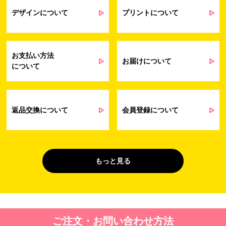
業務上のご連絡および弊社製品や弊社が
受発注業務
提供するサービス（サポート業務を含む）
デザインについて
プリントについて
会員管理業務
に伴う契約履行、料金徴収を行うため
お問い合わせ業務
弊社製品やサービスに関する情報、また
（開示対象個人情
は営業およびマーケティング活動（セミナ
報）
ーやイベント、キャンペーン、ニュースレ
お支払い方法
ターなど）に関連する情報を、電子メー
お届けについて
について
ル、郵送、FAX または電話により、お客様
にお知らせするため
問い合わせへの対応のため
法令により正当な理由で開示を求められ
た場合のご対応のため
返品交換について
会員登録について
販促業務
お客様の作品紹介を通した販促活動のた
（開示対象個人情
め
報）
受託業務
契約した小売店より委託された先への納
もっと見る
（間接取得）
品業務のため
４. 個人情報を第三者に提供することが予定される場合の事項
第三者に提供する目的：パーソナライズ広告配信および効果測定・
ご注文・お問い合わせ方法
最適化のため。