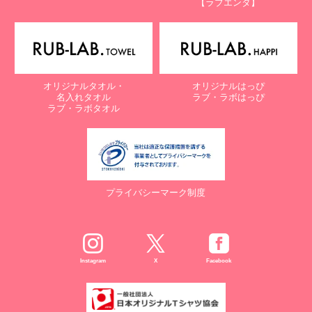
【ラブエンタ】
電話：087-847-2000
電子メール：
info@rub-lab.com
【認定個人情報保護団体の名称及び、苦情の解決の申出先】
※個人情報の取り扱いに関する苦情のみを受付けています
一般財団法人日本情報経済社会推進協会
オリジナルタオル・
オリジナルはっぴ
認定個人情報保護団体事務局
名入れタオル
ラブ・ラボはっぴ
〒106-0032 東京都港区六本木一丁目9番9号 六本木ファースト
ラブ・ラボタオル
ビル内
電話：03-5860-7565 / 0120-700-779
７. 個人情報の提供の任意性と提供されない場合に起こりうる影響
について
プライバシーマーク制度
お客様がご自身の個人情報を弊社に提供されるか否かは、お客様の
ご判断によりますが、もしご提供されない場合には、適切なサービ
スが提供できない場合がありますので予めご了承ください。
８. Cookie（クッキー）等の利用について
Instagram
X
Facebook
当社のウェブサイトでは、お客様に適したサービスや情報、広告等
を提供する目的のため、Cookie（クッキー）及びそれに類する技