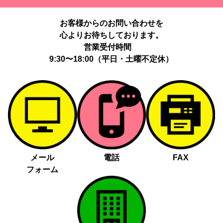
提供する個人情報の項目：Cookie 等の識別子、広告 ID、閲覧・行
動履歴、IP、ブラウザ・端末情報、（同意時）メールアドレス等の
お客様からのお問い合わせを
ハッシュ値。
心よりお待ちしております。
提供の手段又は方法：当社ウェブサイトのタグ・SDK・API 等に
よる安全な電送、又は管理コンソールからの連携。
営業受付時間
提供先：広告配信事業者（例：Google LLC等）。
9:30〜18:00（平日・土曜不定休）
個人情報の取り扱いに関する契約：提供先と個人情報取扱い契約
（目的外利用禁止、再提供制限、安全管理措置等）を締結していま
す。
お客様の個人情報は、以下掲げる場合以外に、事前にご本人の同意
無く第三者に提供することはありません。
法令に基づく場合
人の生命、身体又は財産の保護にために必要がある場合であっ
メール
電話
FAX
て、本人の同意を得る事が困難であるとき
フォーム
公衆衛生の向上又は児童の健全な育成の推進のために特に必要
がある場合であって、本人の同意を得る事が困難であるとき
国の機関若しくは地方公共団体又はその委託を受けた者が法令