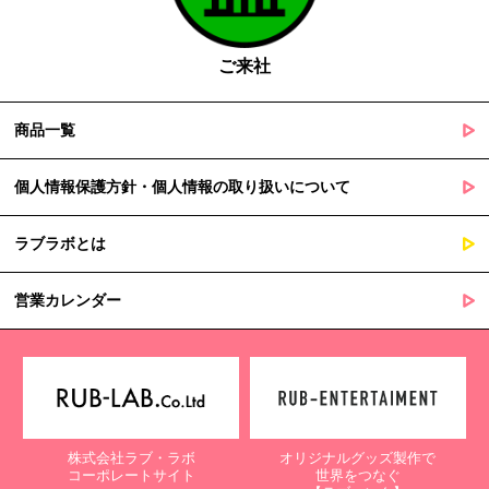
の定める事務を遂行することに対して協力する必要がある場合
であって、本人の同意を得ることによって当該事務の遂行に支
障を及ぼすおそれがあるとき
ご来社
５. 個人情報の取扱業務の委託
商品一覧
当社は個人情報の取扱業務の全部または一部を外部に業務委託する
場合があります。
その際、弊社は、個人情報を適切に保護できる管理体制を敷き実行
個人情報保護方針・個人情報の取り扱いについて
していることを条件として委託先を厳選したうえで、機密保持契約
を委託先と締結し、お客様の個人情報を厳密に管理させます。
ラブラボとは
６. 個人情報（保有個人データを含む）の利用目的通知、開示・訂
正等、利用停止等の請求
営業カレンダー
当社は、ご本人様からの求めに応じ、当社が保有するご本人の個人
情報の利用目的の通知、開示、訂正・追加・削除、利用停止・消去
または第三者提供の停止等のご請求を受けた場合は速やかに対応い
たします。これらの請求は、次の窓口にて受け付けております。
【個人情報保護に関するお問合せ先】
株式会社ラブ・ラボ
オリジナルグッズ製作で
〒761-0323 香川県高松市亀田町90-1
コーポレートサイト
世界をつなぐ
株式会社ラブ・ラボ