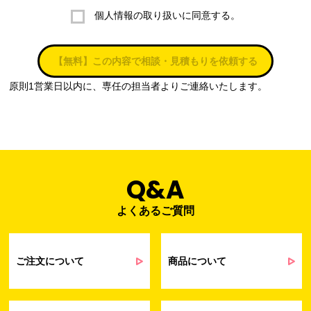
個人情報の取り扱いに同意する。
株式会社ラブ・ラボ
電話：087-847-2000
【無料】この内容で相談・見積もりを依頼する
電子メール：
info@rub-lab.com
原則1営業日以内に、専任の担当者よりご連絡いたします。
３. 個人情報（保有個人データを含む）の利用目的
お客様の個人情報は、各種お問い合わせ対応のため、弊社において
正当な事業遂行の範囲内で利用いたします。
なお，当社の個人情報（保有個人データを含む）の利用目的は以下
のようになります。
Q&A
よくあるご質問
事業内容
個人情報の利用目的
当社通信販売における受発注業務のため
事業活動における満足度、要望等に関す
ご注文について
商品について
るアンケート等の収集・分析・統計のため
受発注業務、会員管理業務、お問い合わ
せ業務に関するお取引先様との業務連絡や
契約・請求等の一連の手続きのため