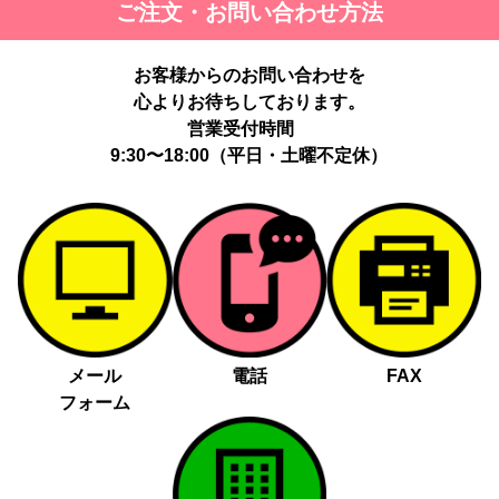
ご注文・お問い合わせ方法
最適化のため。
提供する個人情報の項目：Cookie 等の識別子、広告 ID、閲覧・行
動履歴、IP、ブラウザ・端末情報、（同意時）メールアドレス等の
お客様からのお問い合わせを
ハッシュ値。
心よりお待ちしております。
提供の手段又は方法：当社ウェブサイトのタグ・SDK・API 等に
よる安全な電送、又は管理コンソールからの連携。
営業受付時間
提供先：広告配信事業者（例：Google LLC等）。
9:30〜18:00（平日・土曜不定休）
個人情報の取り扱いに関する契約：提供先と個人情報取扱い契約
（目的外利用禁止、再提供制限、安全管理措置等）を締結していま
す。
お客様の個人情報は、以下掲げる場合以外に、事前にご本人の同意
無く第三者に提供することはありません。
法令に基づく場合
人の生命、身体又は財産の保護にために必要がある場合であっ
メール
電話
FAX
て、本人の同意を得る事が困難であるとき
フォーム
公衆衛生の向上又は児童の健全な育成の推進のために特に必要
がある場合であって、本人の同意を得る事が困難であるとき