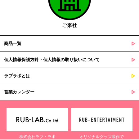
国の機関若しくは地方公共団体又はその委託を受けた者が法令
の定める事務を遂行することに対して協力する必要がある場合
であって、本人の同意を得ることによって当該事務の遂行に支
障を及ぼすおそれがあるとき
ご来社
５. 個人情報の取扱業務の委託
商品一覧
当社は個人情報の取扱業務の全部または一部を外部に業務委託する
場合があります。
その際、弊社は、個人情報を適切に保護できる管理体制を敷き実行
個人情報保護方針・個人情報の取り扱いについて
していることを条件として委託先を厳選したうえで、機密保持契約
を委託先と締結し、お客様の個人情報を厳密に管理させます。
ラブラボとは
６. 個人情報（保有個人データを含む）の利用目的通知、開示・訂
正等、利用停止等の請求
営業カレンダー
当社は、ご本人様からの求めに応じ、当社が保有するご本人の個人
情報の利用目的の通知、開示、訂正・追加・削除、利用停止・消去
または第三者提供の停止等のご請求を受けた場合は速やかに対応い
たします。これらの請求は、次の窓口にて受け付けております。
【個人情報保護に関するお問合せ先】
株式会社ラブ・ラボ
オリジナルグッズ製作で
〒761-0323 香川県高松市亀田町90-1