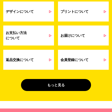
契約・請求等の一連の手続きのため
業務上のご連絡および弊社製品や弊社が
受発注業務
提供するサービス（サポート業務を含む）
デザインについて
プリントについて
会員管理業務
に伴う契約履行、料金徴収を行うため
お問い合わせ業務
弊社製品やサービスに関する情報、また
（開示対象個人情
は営業およびマーケティング活動（セミナ
報）
ーやイベント、キャンペーン、ニュースレ
お支払い方法
ターなど）に関連する情報を、電子メー
お届けについて
について
ル、郵送、FAX または電話により、お客様
にお知らせするため
問い合わせへの対応のため
法令により正当な理由で開示を求められ
た場合のご対応のため
返品交換について
会員登録について
販促業務
お客様の作品紹介を通した販促活動のた
（開示対象個人情
め
報）
受託業務
契約した小売店より委託された先への納
もっと見る
（間接取得）
品業務のため
４. 個人情報を第三者に提供することが予定される場合の事項
第三者に提供する目的：パーソナライズ広告配信および効果測定・