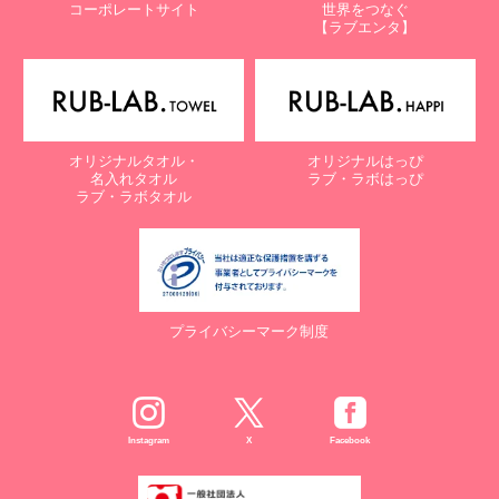
コーポレートサイト
世界をつなぐ
株式会社ラブ・ラボ
【ラブエンタ】
電話：087-847-2000
電子メール：
info@rub-lab.com
【認定個人情報保護団体の名称及び、苦情の解決の申出先】
※個人情報の取り扱いに関する苦情のみを受付けています
一般財団法人日本情報経済社会推進協会
オリジナルタオル・
オリジナルはっぴ
認定個人情報保護団体事務局
名入れタオル
ラブ・ラボはっぴ
〒106-0032 東京都港区六本木一丁目9番9号 六本木ファースト
ラブ・ラボタオル
ビル内
電話：03-5860-7565 / 0120-700-779
７. 個人情報の提供の任意性と提供されない場合に起こりうる影響
について
プライバシーマーク制度
お客様がご自身の個人情報を弊社に提供されるか否かは、お客様の
ご判断によりますが、もしご提供されない場合には、適切なサービ
スが提供できない場合がありますので予めご了承ください。
８. Cookie（クッキー）等の利用について
Instagram
X
Facebook
当社のウェブサイトでは、お客様に適したサービスや情報、広告等