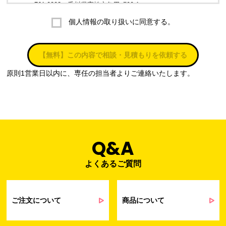
〒761-0323 香川県高松市亀田町90-1
個人情報の取り扱いに同意する。
株式会社ラブ・ラボ
電話：087-847-2000
【無料】この内容で相談・見積もりを依頼する
電子メール：
info@rub-lab.com
原則1営業日以内に、専任の担当者よりご連絡いたします。
３. 個人情報（保有個人データを含む）の利用目的
お客様の個人情報は、各種お問い合わせ対応のため、弊社において
正当な事業遂行の範囲内で利用いたします。
なお，当社の個人情報（保有個人データを含む）の利用目的は以下
のようになります。
Q&A
よくあるご質問
事業内容
個人情報の利用目的
当社通信販売における受発注業務のため
事業活動における満足度、要望等に関す
ご注文について
商品について
るアンケート等の収集・分析・統計のため
受発注業務、会員管理業務、お問い合わ
せ業務に関するお取引先様との業務連絡や