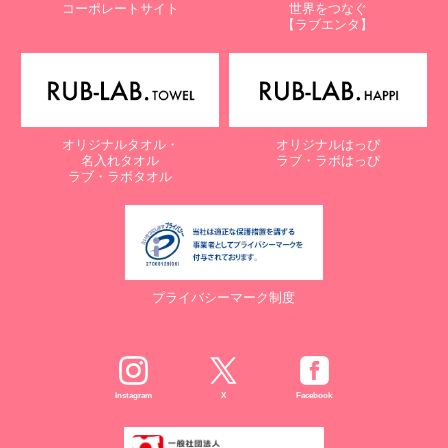
コーポレートサイト
世界をつなぐ
株式会社ラブ・ラボ
【ラブエンタ】
電話：087-847-2000
電子メール：
info@rub-lab.com
【認定個人情報保護団体の名称及び、苦情の解決の申出先】
※個人情報の取り扱いに関する苦情のみを受付けています
一般財団法人日本情報経済社会推進協会
オリジナルタオル・
オリジナルはっぴ
認定個人情報保護団体事務局
名入れタオル
ラブ・ラボはっぴ
〒106-0032 東京都港区六本木一丁目9番9号 六本木ファースト
ラブ・ラボタオル
ビル内
電話：03-5860-7565 / 0120-700-779
７. 個人情報の提供の任意性と提供されない場合に起こりうる影響
について
プライバシーマーク制度
お客様がご自身の個人情報を弊社に提供されるか否かは、お客様の
ご判断によりますが、もしご提供されない場合には、適切なサービ
スが提供できない場合がありますので予めご了承ください。
８. Cookie（クッキー）等の利用について
Instagram
X
Facebook
当社のウェブサイトでは、お客様に適したサービスや情報、広告等