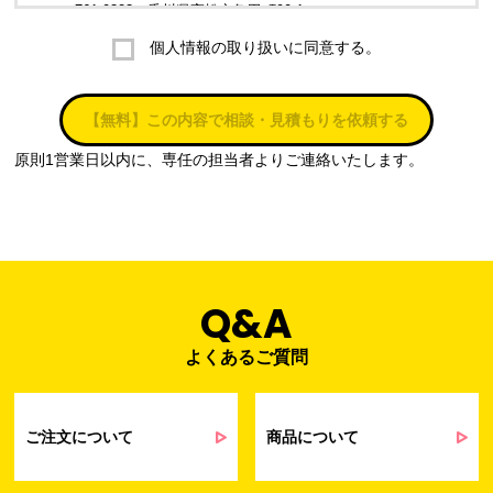
〒761-0323 香川県高松市亀田町90-1
個人情報の取り扱いに同意する。
株式会社ラブ・ラボ
電話：087-847-2000
【無料】この内容で相談・見積もりを依頼する
電子メール：
info@rub-lab.com
原則1営業日以内に、専任の担当者よりご連絡いたします。
３. 個人情報（保有個人データを含む）の利用目的
お客様の個人情報は、各種お問い合わせ対応のため、弊社において
正当な事業遂行の範囲内で利用いたします。
なお，当社の個人情報（保有個人データを含む）の利用目的は以下
のようになります。
Q&A
よくあるご質問
事業内容
個人情報の利用目的
当社通信販売における受発注業務のため
事業活動における満足度、要望等に関す
ご注文について
商品について
るアンケート等の収集・分析・統計のため
受発注業務、会員管理業務、お問い合わ
せ業務に関するお取引先様との業務連絡や