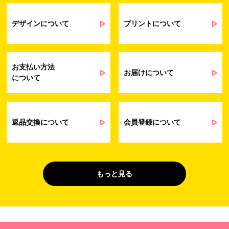
契約・請求等の一連の手続きのため
業務上のご連絡および弊社製品や弊社が
受発注業務
提供するサービス（サポート業務を含む）
デザインについて
プリントについて
会員管理業務
に伴う契約履行、料金徴収を行うため
お問い合わせ業務
弊社製品やサービスに関する情報、また
（開示対象個人情
は営業およびマーケティング活動（セミナ
報）
ーやイベント、キャンペーン、ニュースレ
お支払い方法
ターなど）に関連する情報を、電子メー
お届けについて
について
ル、郵送、FAX または電話により、お客様
にお知らせするため
問い合わせへの対応のため
法令により正当な理由で開示を求められ
た場合のご対応のため
返品交換について
会員登録について
販促業務
お客様の作品紹介を通した販促活動のた
（開示対象個人情
め
報）
受託業務
契約した小売店より委託された先への納
もっと見る
（間接取得）
品業務のため
４. 個人情報を第三者に提供することが予定される場合の事項
第三者に提供する目的：パーソナライズ広告配信および効果測定・