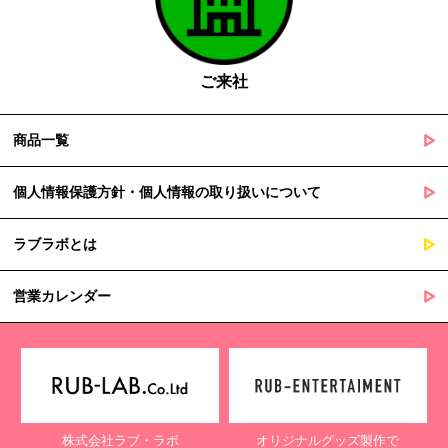
国の機関若しくは地方公共団体又はその委託を受けた者が法令
の定める事務を遂行することに対して協力する必要がある場合
であって、本人の同意を得ることによって当該事務の遂行に支
障を及ぼすおそれがあるとき
ご来社
５. 個人情報の取扱業務の委託
商品一覧
当社は個人情報の取扱業務の全部または一部を外部に業務委託する
場合があります。
その際、弊社は、個人情報を適切に保護できる管理体制を敷き実行
個人情報保護方針・個人情報の取り扱いについて
していることを条件として委託先を厳選したうえで、機密保持契約
を委託先と締結し、お客様の個人情報を厳密に管理させます。
ラブラボとは
６. 個人情報（保有個人データを含む）の利用目的通知、開示・訂
正等、利用停止等の請求
営業カレンダー
当社は、ご本人様からの求めに応じ、当社が保有するご本人の個人
情報の利用目的の通知、開示、訂正・追加・削除、利用停止・消去
または第三者提供の停止等のご請求を受けた場合は速やかに対応い
たします。これらの請求は、次の窓口にて受け付けております。
【個人情報保護に関するお問合せ先】
株式会社ラブ・ラボ
オリジナルグッズ製作で
〒761-0323 香川県高松市亀田町90-1