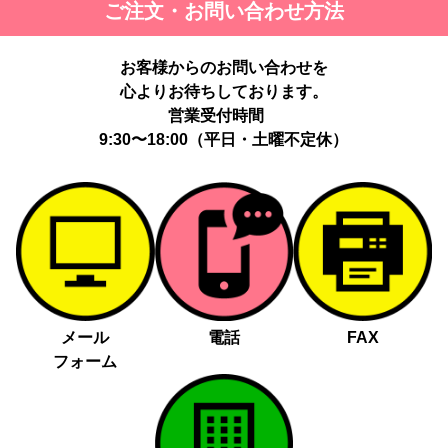
ご注文・お問い合わせ方法
最適化のため。
提供する個人情報の項目：Cookie 等の識別子、広告 ID、閲覧・行
動履歴、IP、ブラウザ・端末情報、（同意時）メールアドレス等の
お客様からのお問い合わせを
ハッシュ値。
心よりお待ちしております。
提供の手段又は方法：当社ウェブサイトのタグ・SDK・API 等に
よる安全な電送、又は管理コンソールからの連携。
営業受付時間
提供先：広告配信事業者（例：Google LLC等）。
9:30〜18:00（平日・土曜不定休）
個人情報の取り扱いに関する契約：提供先と個人情報取扱い契約
（目的外利用禁止、再提供制限、安全管理措置等）を締結していま
す。
お客様の個人情報は、以下掲げる場合以外に、事前にご本人の同意
無く第三者に提供することはありません。
法令に基づく場合
人の生命、身体又は財産の保護にために必要がある場合であっ
メール
電話
FAX
て、本人の同意を得る事が困難であるとき
フォーム
公衆衛生の向上又は児童の健全な育成の推進のために特に必要
がある場合であって、本人の同意を得る事が困難であるとき