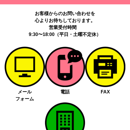
提供する個人情報の項目：Cookie 等の識別子、広告 ID、閲覧・行
動履歴、IP、ブラウザ・端末情報、（同意時）メールアドレス等の
お客様からのお問い合わせを
ハッシュ値。
心よりお待ちしております。
提供の手段又は方法：当社ウェブサイトのタグ・SDK・API 等に
よる安全な電送、又は管理コンソールからの連携。
営業受付時間
提供先：広告配信事業者（例：Google LLC等）。
9:30〜18:00（平日・土曜不定休）
個人情報の取り扱いに関する契約：提供先と個人情報取扱い契約
（目的外利用禁止、再提供制限、安全管理措置等）を締結していま
す。
お客様の個人情報は、以下掲げる場合以外に、事前にご本人の同意
無く第三者に提供することはありません。
法令に基づく場合
人の生命、身体又は財産の保護にために必要がある場合であっ
メール
電話
FAX
て、本人の同意を得る事が困難であるとき
フォーム
公衆衛生の向上又は児童の健全な育成の推進のために特に必要
がある場合であって、本人の同意を得る事が困難であるとき
国の機関若しくは地方公共団体又はその委託を受けた者が法令