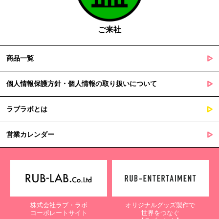
の定める事務を遂行することに対して協力する必要がある場合
であって、本人の同意を得ることによって当該事務の遂行に支
障を及ぼすおそれがあるとき
ご来社
５. 個人情報の取扱業務の委託
商品一覧
当社は個人情報の取扱業務の全部または一部を外部に業務委託する
場合があります。
その際、弊社は、個人情報を適切に保護できる管理体制を敷き実行
個人情報保護方針・個人情報の取り扱いについて
していることを条件として委託先を厳選したうえで、機密保持契約
を委託先と締結し、お客様の個人情報を厳密に管理させます。
ラブラボとは
６. 個人情報（保有個人データを含む）の利用目的通知、開示・訂
正等、利用停止等の請求
営業カレンダー
当社は、ご本人様からの求めに応じ、当社が保有するご本人の個人
情報の利用目的の通知、開示、訂正・追加・削除、利用停止・消去
または第三者提供の停止等のご請求を受けた場合は速やかに対応い
たします。これらの請求は、次の窓口にて受け付けております。
【個人情報保護に関するお問合せ先】
株式会社ラブ・ラボ
オリジナルグッズ製作で
〒761-0323 香川県高松市亀田町90-1
コーポレートサイト
世界をつなぐ
株式会社ラブ・ラボ