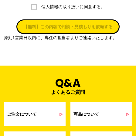
個人情報の取り扱いに同意する。
株式会社ラブ・ラボ
電話：087-847-2000
【無料】この内容で相談・見積もりを依頼する
電子メール：
info@rub-lab.com
原則1営業日以内に、専任の担当者よりご連絡いたします。
３. 個人情報（保有個人データを含む）の利用目的
お客様の個人情報は、各種お問い合わせ対応のため、弊社において
正当な事業遂行の範囲内で利用いたします。
なお，当社の個人情報（保有個人データを含む）の利用目的は以下
のようになります。
Q&A
よくあるご質問
事業内容
個人情報の利用目的
当社通信販売における受発注業務のため
事業活動における満足度、要望等に関す
ご注文について
商品について
るアンケート等の収集・分析・統計のため
受発注業務、会員管理業務、お問い合わ
せ業務に関するお取引先様との業務連絡や
契約・請求等の一連の手続きのため