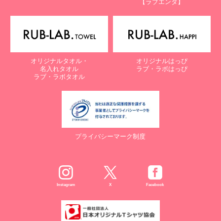
【ラブエンタ】
電話：087-847-2000
電子メール：
info@rub-lab.com
【認定個人情報保護団体の名称及び、苦情の解決の申出先】
※個人情報の取り扱いに関する苦情のみを受付けています
一般財団法人日本情報経済社会推進協会
オリジナルタオル・
オリジナルはっぴ
認定個人情報保護団体事務局
名入れタオル
ラブ・ラボはっぴ
〒106-0032 東京都港区六本木一丁目9番9号 六本木ファースト
ラブ・ラボタオル
ビル内
電話：03-5860-7565 / 0120-700-779
７. 個人情報の提供の任意性と提供されない場合に起こりうる影響
について
プライバシーマーク制度
お客様がご自身の個人情報を弊社に提供されるか否かは、お客様の
ご判断によりますが、もしご提供されない場合には、適切なサービ
スが提供できない場合がありますので予めご了承ください。
８. Cookie（クッキー）等の利用について
Instagram
X
Facebook
当社のウェブサイトでは、お客様に適したサービスや情報、広告等
を提供する目的のため、Cookie（クッキー）及びそれに類する技