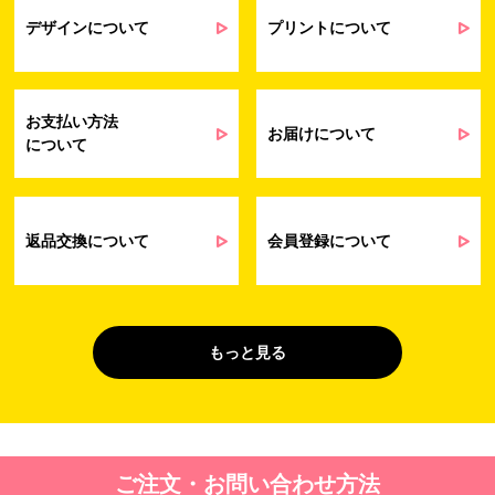
業務上のご連絡および弊社製品や弊社が
受発注業務
提供するサービス（サポート業務を含む）
デザインについて
プリントについて
会員管理業務
に伴う契約履行、料金徴収を行うため
お問い合わせ業務
弊社製品やサービスに関する情報、また
（開示対象個人情
は営業およびマーケティング活動（セミナ
報）
ーやイベント、キャンペーン、ニュースレ
お支払い方法
ターなど）に関連する情報を、電子メー
お届けについて
について
ル、郵送、FAX または電話により、お客様
にお知らせするため
問い合わせへの対応のため
法令により正当な理由で開示を求められ
た場合のご対応のため
返品交換について
会員登録について
販促業務
お客様の作品紹介を通した販促活動のた
（開示対象個人情
め
報）
受託業務
契約した小売店より委託された先への納
もっと見る
（間接取得）
品業務のため
４. 個人情報を第三者に提供することが予定される場合の事項
第三者に提供する目的：パーソナライズ広告配信および効果測定・
ご注文・お問い合わせ方法
最適化のため。