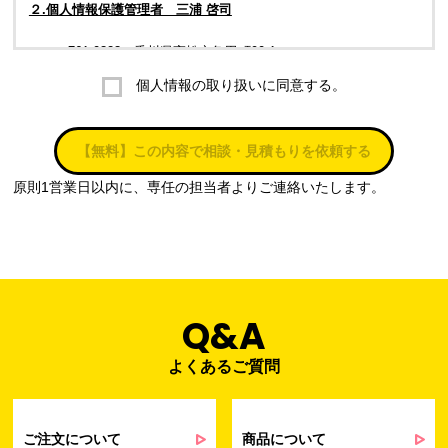
２.個人情報保護管理者 三浦 啓司
〒761-0323 香川県高松市亀田町90-1
個人情報の取り扱いに同意する。
株式会社ラブ・ラボ
電話：087-847-2000
【無料】この内容で相談・見積もりを依頼する
電子メール：
info@rub-lab.com
原則1営業日以内に、専任の担当者よりご連絡いたします。
３. 個人情報（保有個人データを含む）の利用目的
お客様の個人情報は、各種お問い合わせ対応のため、弊社において
正当な事業遂行の範囲内で利用いたします。
なお，当社の個人情報（保有個人データを含む）の利用目的は以下
のようになります。
Q&A
よくあるご質問
事業内容
個人情報の利用目的
当社通信販売における受発注業務のため
事業活動における満足度、要望等に関す
ご注文について
商品について
るアンケート等の収集・分析・統計のため