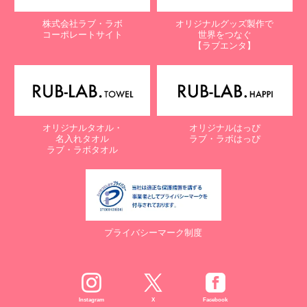
【個人情報保護に関するお問合せ先】
株式会社ラブ・ラボ
オリジナルグッズ製作で
〒761-0323 香川県高松市亀田町90-1
コーポレートサイト
世界をつなぐ
株式会社ラブ・ラボ
【ラブエンタ】
電話：087-847-2000
電子メール：
info@rub-lab.com
【認定個人情報保護団体の名称及び、苦情の解決の申出先】
※個人情報の取り扱いに関する苦情のみを受付けています
一般財団法人日本情報経済社会推進協会
オリジナルタオル・
オリジナルはっぴ
認定個人情報保護団体事務局
名入れタオル
ラブ・ラボはっぴ
〒106-0032 東京都港区六本木一丁目9番9号 六本木ファースト
ラブ・ラボタオル
ビル内
電話：03-5860-7565 / 0120-700-779
７. 個人情報の提供の任意性と提供されない場合に起こりうる影響
について
プライバシーマーク制度
お客様がご自身の個人情報を弊社に提供されるか否かは、お客様の
ご判断によりますが、もしご提供されない場合には、適切なサービ
スが提供できない場合がありますので予めご了承ください。
８. Cookie（クッキー）等の利用について
Instagram
X
Facebook