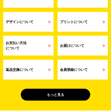
受発注業務、会員管理業務、お問い合わ
せ業務に関するお取引先様との業務連絡や
契約・請求等の一連の手続きのため
業務上のご連絡および弊社製品や弊社が
受発注業務
提供するサービス（サポート業務を含む）
デザインについて
プリントについて
会員管理業務
に伴う契約履行、料金徴収を行うため
お問い合わせ業務
弊社製品やサービスに関する情報、また
（開示対象個人情
は営業およびマーケティング活動（セミナ
報）
ーやイベント、キャンペーン、ニュースレ
お支払い方法
ターなど）に関連する情報を、電子メー
お届けについて
について
ル、郵送、FAX または電話により、お客様
にお知らせするため
問い合わせへの対応のため
法令により正当な理由で開示を求められ
た場合のご対応のため
返品交換について
会員登録について
販促業務
お客様の作品紹介を通した販促活動のた
（開示対象個人情
め
報）
受託業務
契約した小売店より委託された先への納
もっと見る
（間接取得）
品業務のため
４. 個人情報を第三者に提供することが予定される場合の事項