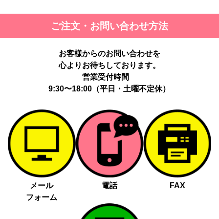
第三者に提供する目的：パーソナライズ広告配信および効果測定・
ご注文・お問い合わせ方法
最適化のため。
提供する個人情報の項目：Cookie 等の識別子、広告 ID、閲覧・行
動履歴、IP、ブラウザ・端末情報、（同意時）メールアドレス等の
お客様からのお問い合わせを
ハッシュ値。
心よりお待ちしております。
提供の手段又は方法：当社ウェブサイトのタグ・SDK・API 等に
よる安全な電送、又は管理コンソールからの連携。
営業受付時間
提供先：広告配信事業者（例：Google LLC等）。
9:30〜18:00（平日・土曜不定休）
個人情報の取り扱いに関する契約：提供先と個人情報取扱い契約
（目的外利用禁止、再提供制限、安全管理措置等）を締結していま
す。
お客様の個人情報は、以下掲げる場合以外に、事前にご本人の同意
無く第三者に提供することはありません。
法令に基づく場合
人の生命、身体又は財産の保護にために必要がある場合であっ
メール
電話
FAX
て、本人の同意を得る事が困難であるとき
フォーム
公衆衛生の向上又は児童の健全な育成の推進のために特に必要