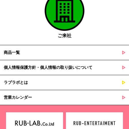
がある場合であって、本人の同意を得る事が困難であるとき
国の機関若しくは地方公共団体又はその委託を受けた者が法令
の定める事務を遂行することに対して協力する必要がある場合
であって、本人の同意を得ることによって当該事務の遂行に支
障を及ぼすおそれがあるとき
ご来社
５. 個人情報の取扱業務の委託
商品一覧
当社は個人情報の取扱業務の全部または一部を外部に業務委託する
場合があります。
その際、弊社は、個人情報を適切に保護できる管理体制を敷き実行
個人情報保護方針・個人情報の取り扱いについて
していることを条件として委託先を厳選したうえで、機密保持契約
を委託先と締結し、お客様の個人情報を厳密に管理させます。
ラブラボとは
６. 個人情報（保有個人データを含む）の利用目的通知、開示・訂
正等、利用停止等の請求
営業カレンダー
当社は、ご本人様からの求めに応じ、当社が保有するご本人の個人
情報の利用目的の通知、開示、訂正・追加・削除、利用停止・消去
または第三者提供の停止等のご請求を受けた場合は速やかに対応い
たします。これらの請求は、次の窓口にて受け付けております。