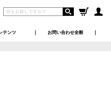
ンテンツ
お問い合わせ全般
ログイン
新規会員登録
ス（お知らせ）
インタビュー
ン別特集一覧
すめ特集一覧
物コンテンツ
トギャラリー
ンキング
法人事例
ラブログ
大口注文・法人向け
総合お問い合わせ
再注文・追加注文
サンプル貸し出し
カタログ請求
デザイン入稿
ツユニフォーム
り・横断幕
バッグ
カジュアルユニフォーム
靴・くつ下・サンダル
タオル