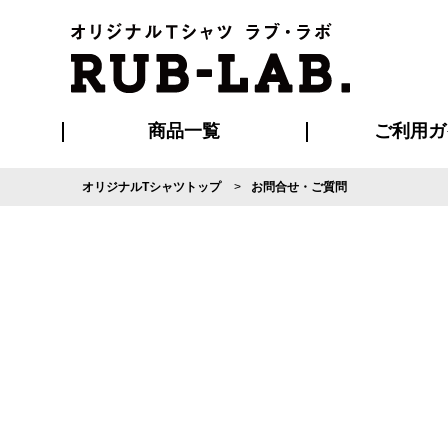
商品一覧
ご利用ガ
オリジナルTシャツトップ
お問合せ・ご質問
発送・特急サー
マイページ会員
お支払い方法
版の保管期限
割引まとめ
はじめて
よくある
ご利用ガ
再注文の
ブルゾン・コート
Tシャツ
ハッピ
セットアップ
キャップ・
ポロシ