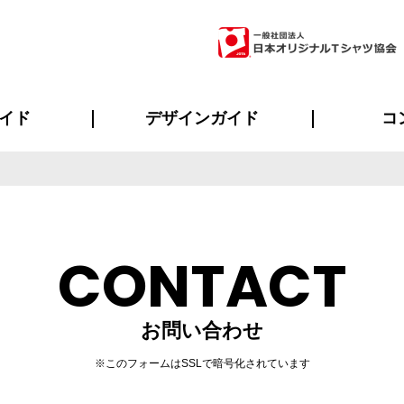
イド
デザインガイド
コ
ビスについて
のメリット
について
について
ページ
の方へ
ご質問
イド
方へ
デザインテンプレート集
デザインシミュレーター
書体一覧（フォント集）
デザイン入稿について
デザイン料について
プリント・加工一覧
デザインガイド
プリントサイズ
インクカラー
ニュー
お客様
シー
おす
読み
フォ
ラ
・ジャージ
バンダナ
ャツ
パーカー・スウェット
グッズ全般
ツナギ
スポー
のぼ
CONTACT
お問い合わせ
※このフォームはSSLで暗号化されています