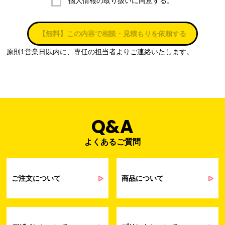
個人情報の取り扱いに同意する。
株式会社ラブ・ラボ
電話：087-847-2000
【無料】この内容で相談・見積もりを依頼する
電子メール：
info@rub-lab.com
原則1営業日以内に、専任の担当者よりご連絡いたします。
３. 個人情報（保有個人データを含む）の利用目的
お客様の個人情報は、各種お問い合わせ対応のため、弊社において
正当な事業遂行の範囲内で利用いたします。
なお，当社の個人情報（保有個人データを含む）の利用目的は以下
のようになります。
Q&A
よくあるご質問
事業内容
個人情報の利用目的
当社通信販売における受発注業務のため
事業活動における満足度、要望等に関す
ご注文について
商品について
るアンケート等の収集・分析・統計のため
受発注業務、会員管理業務、お問い合わ
せ業務に関するお取引先様との業務連絡や
契約・請求等の一連の手続きのため
業務上のご連絡および弊社製品や弊社が
受発注業務