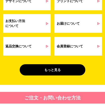
提供するサービス（サポート業務を含む）
デザインについて
プリントについて
会員管理業務
に伴う契約履行、料金徴収を行うため
お問い合わせ業務
弊社製品やサービスに関する情報、また
（開示対象個人情
は営業およびマーケティング活動（セミナ
報）
ーやイベント、キャンペーン、ニュースレ
お支払い方法
ターなど）に関連する情報を、電子メー
お届けについて
について
ル、郵送、FAX または電話により、お客様
にお知らせするため
問い合わせへの対応のため
法令により正当な理由で開示を求められ
た場合のご対応のため
返品交換について
会員登録について
販促業務
お客様の作品紹介を通した販促活動のた
（開示対象個人情
め
報）
受託業務
契約した小売店より委託された先への納
もっと見る
（間接取得）
品業務のため
４. 個人情報を第三者に提供することが予定される場合の事項
第三者に提供する目的：パーソナライズ広告配信および効果測定・
ご注文・お問い合わせ方法
最適化のため。
提供する個人情報の項目：Cookie 等の識別子、広告 ID、閲覧・行