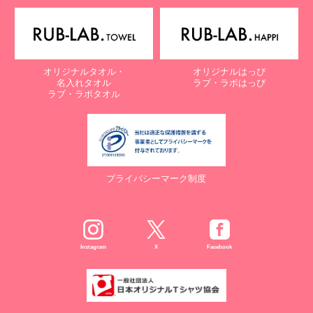
電子メール：
info@rub-lab.com
【認定個人情報保護団体の名称及び、苦情の解決の申出先】
※個人情報の取り扱いに関する苦情のみを受付けています
一般財団法人日本情報経済社会推進協会
オリジナルタオル・
オリジナルはっぴ
認定個人情報保護団体事務局
名入れタオル
ラブ・ラボはっぴ
〒106-0032 東京都港区六本木一丁目9番9号 六本木ファースト
ラブ・ラボタオル
ビル内
電話：03-5860-7565 / 0120-700-779
７. 個人情報の提供の任意性と提供されない場合に起こりうる影響
について
プライバシーマーク制度
お客様がご自身の個人情報を弊社に提供されるか否かは、お客様の
ご判断によりますが、もしご提供されない場合には、適切なサービ
スが提供できない場合がありますので予めご了承ください。
８. Cookie（クッキー）等の利用について
Instagram
X
Facebook
当社のウェブサイトでは、お客様に適したサービスや情報、広告等
を提供する目的のため、Cookie（クッキー）及びそれに類する技
術を利用することがあります。