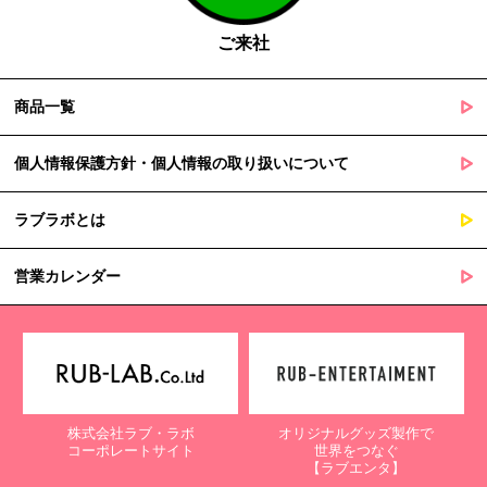
障を及ぼすおそれがあるとき
ご来社
５. 個人情報の取扱業務の委託
商品一覧
当社は個人情報の取扱業務の全部または一部を外部に業務委託する
場合があります。
その際、弊社は、個人情報を適切に保護できる管理体制を敷き実行
個人情報保護方針・個人情報の取り扱いについて
していることを条件として委託先を厳選したうえで、機密保持契約
を委託先と締結し、お客様の個人情報を厳密に管理させます。
ラブラボとは
６. 個人情報（保有個人データを含む）の利用目的通知、開示・訂
正等、利用停止等の請求
営業カレンダー
当社は、ご本人様からの求めに応じ、当社が保有するご本人の個人
情報の利用目的の通知、開示、訂正・追加・削除、利用停止・消去
または第三者提供の停止等のご請求を受けた場合は速やかに対応い
たします。これらの請求は、次の窓口にて受け付けております。
【個人情報保護に関するお問合せ先】
株式会社ラブ・ラボ
オリジナルグッズ製作で
〒761-0323 香川県高松市亀田町90-1
コーポレートサイト
世界をつなぐ
株式会社ラブ・ラボ
【ラブエンタ】
電話：087-847-2000