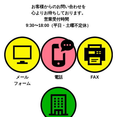
動履歴、IP、ブラウザ・端末情報、（同意時）メールアドレス等の
お客様からのお問い合わせを
ハッシュ値。
心よりお待ちしております。
提供の手段又は方法：当社ウェブサイトのタグ・SDK・API 等に
よる安全な電送、又は管理コンソールからの連携。
営業受付時間
提供先：広告配信事業者（例：Google LLC等）。
9:30〜18:00（平日・土曜不定休）
個人情報の取り扱いに関する契約：提供先と個人情報取扱い契約
（目的外利用禁止、再提供制限、安全管理措置等）を締結していま
す。
お客様の個人情報は、以下掲げる場合以外に、事前にご本人の同意
無く第三者に提供することはありません。
法令に基づく場合
人の生命、身体又は財産の保護にために必要がある場合であっ
メール
電話
FAX
て、本人の同意を得る事が困難であるとき
フォーム
公衆衛生の向上又は児童の健全な育成の推進のために特に必要
がある場合であって、本人の同意を得る事が困難であるとき
国の機関若しくは地方公共団体又はその委託を受けた者が法令
の定める事務を遂行することに対して協力する必要がある場合
であって、本人の同意を得ることによって当該事務の遂行に支