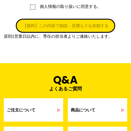
個人情報の取り扱いに同意する。
株式会社ラブ・ラボ
電話：087-847-2000
【無料】この内容で相談・見積もりを依頼する
電子メール：
info@rub-lab.com
原則1営業日以内に、専任の担当者よりご連絡いたします。
３. 個人情報（保有個人データを含む）の利用目的
お客様の個人情報は、各種お問い合わせ対応のため、弊社において
正当な事業遂行の範囲内で利用いたします。
なお，当社の個人情報（保有個人データを含む）の利用目的は以下
のようになります。
Q&A
よくあるご質問
事業内容
個人情報の利用目的
当社通信販売における受発注業務のため
事業活動における満足度、要望等に関す
ご注文について
商品について
るアンケート等の収集・分析・統計のため
受発注業務、会員管理業務、お問い合わ
せ業務に関するお取引先様との業務連絡や
契約・請求等の一連の手続きのため