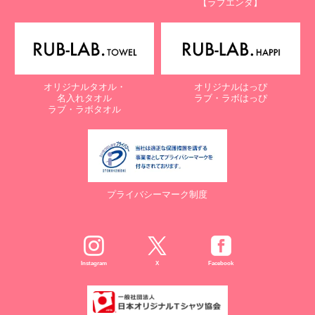
【ラブエンタ】
電話：087-847-2000
電子メール：
info@rub-lab.com
【認定個人情報保護団体の名称及び、苦情の解決の申出先】
※個人情報の取り扱いに関する苦情のみを受付けています
一般財団法人日本情報経済社会推進協会
オリジナルタオル・
オリジナルはっぴ
認定個人情報保護団体事務局
名入れタオル
ラブ・ラボはっぴ
〒106-0032 東京都港区六本木一丁目9番9号 六本木ファースト
ラブ・ラボタオル
ビル内
電話：03-5860-7565 / 0120-700-779
７. 個人情報の提供の任意性と提供されない場合に起こりうる影響
について
プライバシーマーク制度
お客様がご自身の個人情報を弊社に提供されるか否かは、お客様の
ご判断によりますが、もしご提供されない場合には、適切なサービ
スが提供できない場合がありますので予めご了承ください。
８. Cookie（クッキー）等の利用について
Instagram
X
Facebook
当社のウェブサイトでは、お客様に適したサービスや情報、広告等
を提供する目的のため、Cookie（クッキー）及びそれに類する技