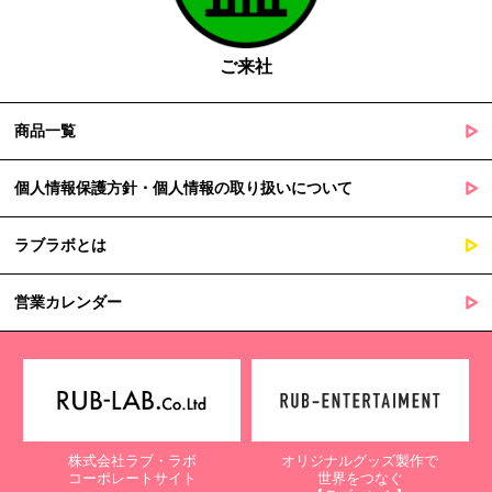
の定める事務を遂行することに対して協力する必要がある場合
であって、本人の同意を得ることによって当該事務の遂行に支
障を及ぼすおそれがあるとき
ご来社
５. 個人情報の取扱業務の委託
商品一覧
当社は個人情報の取扱業務の全部または一部を外部に業務委託する
場合があります。
その際、弊社は、個人情報を適切に保護できる管理体制を敷き実行
個人情報保護方針・個人情報の取り扱いについて
していることを条件として委託先を厳選したうえで、機密保持契約
を委託先と締結し、お客様の個人情報を厳密に管理させます。
ラブラボとは
６. 個人情報（保有個人データを含む）の利用目的通知、開示・訂
正等、利用停止等の請求
営業カレンダー
当社は、ご本人様からの求めに応じ、当社が保有するご本人の個人
情報の利用目的の通知、開示、訂正・追加・削除、利用停止・消去
または第三者提供の停止等のご請求を受けた場合は速やかに対応い
たします。これらの請求は、次の窓口にて受け付けております。
【個人情報保護に関するお問合せ先】
株式会社ラブ・ラボ
オリジナルグッズ製作で
〒761-0323 香川県高松市亀田町90-1
コーポレートサイト
世界をつなぐ
株式会社ラブ・ラボ