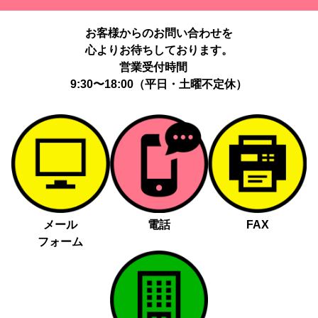
提供する個人情報の項目：Cookie 等の識別子、広告 ID、閲覧・行
動履歴、IP、ブラウザ・端末情報、（同意時）メールアドレス等の
お客様からのお問い合わせを
ハッシュ値。
心よりお待ちしております。
提供の手段又は方法：当社ウェブサイトのタグ・SDK・API 等に
よる安全な電送、又は管理コンソールからの連携。
営業受付時間
提供先：広告配信事業者（例：Google LLC等）。
9:30〜18:00（平日・土曜不定休）
個人情報の取り扱いに関する契約：提供先と個人情報取扱い契約
（目的外利用禁止、再提供制限、安全管理措置等）を締結していま
す。
お客様の個人情報は、以下掲げる場合以外に、事前にご本人の同意
無く第三者に提供することはありません。
法令に基づく場合
人の生命、身体又は財産の保護にために必要がある場合であっ
メール
電話
FAX
て、本人の同意を得る事が困難であるとき
フォーム
公衆衛生の向上又は児童の健全な育成の推進のために特に必要
がある場合であって、本人の同意を得る事が困難であるとき
国の機関若しくは地方公共団体又はその委託を受けた者が法令