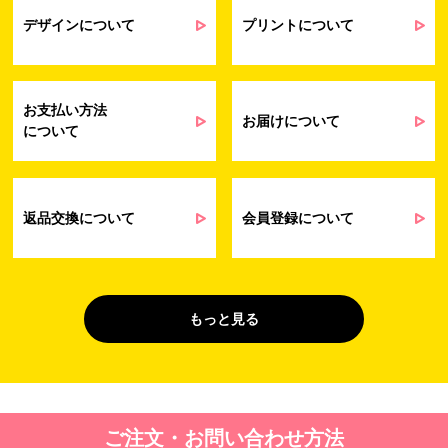
業務上のご連絡および弊社製品や弊社が
受発注業務
提供するサービス（サポート業務を含む）
デザインについて
プリントについて
会員管理業務
に伴う契約履行、料金徴収を行うため
お問い合わせ業務
弊社製品やサービスに関する情報、また
（開示対象個人情
は営業およびマーケティング活動（セミナ
報）
ーやイベント、キャンペーン、ニュースレ
お支払い方法
ターなど）に関連する情報を、電子メー
お届けについて
について
ル、郵送、FAX または電話により、お客様
にお知らせするため
問い合わせへの対応のため
法令により正当な理由で開示を求められ
た場合のご対応のため
返品交換について
会員登録について
販促業務
お客様の作品紹介を通した販促活動のた
（開示対象個人情
め
報）
受託業務
契約した小売店より委託された先への納
もっと見る
（間接取得）
品業務のため
４. 個人情報を第三者に提供することが予定される場合の事項
第三者に提供する目的：パーソナライズ広告配信および効果測定・
ご注文・お問い合わせ方法
最適化のため。