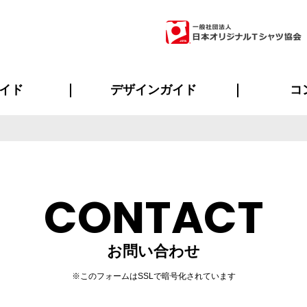
イド
デザインガイド
コ
ビスについて
のメリット
について
について
ページ
の方へ
ご質問
イド
方へ
デザインテンプレート集
デザインシミュレーター
書体一覧（フォント集）
デザイン入稿について
デザイン料について
プリント・加工一覧
デザインガイド
プリントサイズ
インクカラー
ニュー
お客様
シー
おす
読み
フォ
ラ
・ジャージ
バンダナ
ャツ
パーカー・スウェット
グッズ全般
ツナギ
スポー
のぼ
CONTACT
お問い合わせ
※このフォームはSSLで暗号化されています