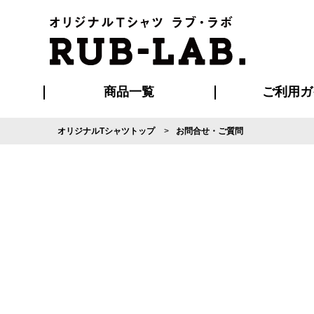
商品一覧
ご利用ガ
オリジナルTシャツトップ
お問合せ・ご質問
発送・特急サー
マイページ会員
お支払い方法
版の保管期限
割引まとめ
はじめて
よくある
ご利用ガ
再注文の
ブルゾン・コート
Tシャツ
ハッピ
セットアップ
キャップ・
ポロシ