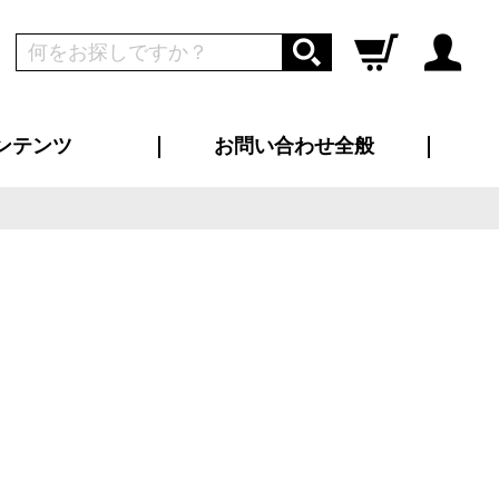
ンテンツ
お問い合わせ全般
ログイン
新規会員登録
ス（お知らせ）
インタビュー
ン別特集一覧
すめ特集一覧
物コンテンツ
トギャラリー
ンキング
法人事例
ラブログ
大口注文・法人向け
総合お問い合わせ
再注文・追加注文
サンプル貸し出し
カタログ請求
デザイン入稿
ツユニフォーム
り・横断幕
バッグ
カジュアルユニフォーム
靴・くつ下・サンダル
タオル