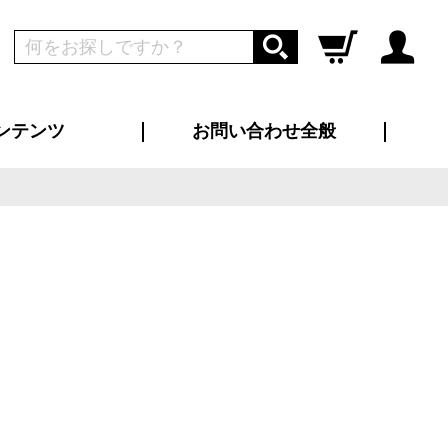
ンテンツ
お問い合わせ全般
ログイン
新規会員登録
ス（お知らせ）
インタビュー
ン別特集一覧
すめ特集一覧
物コンテンツ
トギャラリー
ンキング
法人事例
ラブログ
大口注文・法人向け
総合お問い合わせ
再注文・追加注文
サンプル貸し出し
カタログ請求
デザイン入稿
ツユニフォーム
り・横断幕
バッグ
カジュアルユニフォーム
靴・くつ下・サンダル
タオル