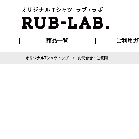
商品一覧
ご利用ガ
オリジナルTシャツトップ
お問合せ・ご質問
発送・特急サー
マイページ会員
お支払い方法
版の保管期限
割引まとめ
はじめて
よくある
ご利用ガ
再注文の
ブルゾン・コート
Tシャツ
ハッピ
セットアップ
キャップ・
ポロシ