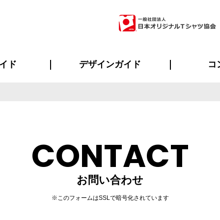
イド
デザインガイド
コ
ビスについて
のメリット
について
について
ページ
の方へ
ご質問
イド
方へ
デザインテンプレート集
デザインシミュレーター
書体一覧（フォント集）
デザイン入稿について
デザイン料について
プリント・加工一覧
デザインガイド
プリントサイズ
インクカラー
ニュー
お客様
シー
おす
読み
フォ
ラ
・ジャージ
バンダナ
ャツ
パーカー・スウェット
グッズ全般
ツナギ
スポー
のぼ
CONTACT
お問い合わせ
※このフォームはSSLで暗号化されています