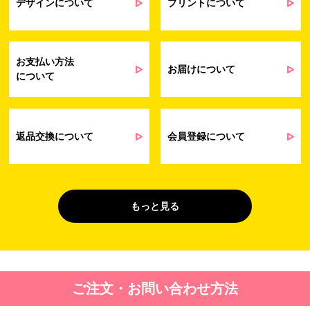
提供するサービス（サポート業務を含む）
デザインについて
プリントについて
会員管理業務
に伴う契約履行、料金徴収を行うため
お問い合わせ業務
弊社製品やサービスに関する情報、また
（開示対象個人情
は営業およびマーケティング活動（セミナ
報）
ーやイベント、キャンペーン、ニュースレ
お支払い方法
ターなど）に関連する情報を、電子メー
お届けについて
について
ル、郵送、FAX または電話により、お客様
にお知らせするため
問い合わせへの対応のため
法令により正当な理由で開示を求められ
た場合のご対応のため
返品交換について
会員登録について
販促業務
お客様の作品紹介を通した販促活動のた
（開示対象個人情
め
報）
受託業務
契約した小売店より委託された先への納
もっと見る
（間接取得）
品業務のため
４. 個人情報を第三者に提供することが予定される場合の事項
第三者に提供する目的：パーソナライズ広告配信および効果測定・
ご注文・お問い合わせ方法
最適化のため。
提供する個人情報の項目：Cookie 等の識別子、広告 ID、閲覧・行