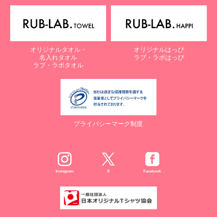
電子メール：
info@rub-lab.com
【認定個人情報保護団体の名称及び、苦情の解決の申出先】
※個人情報の取り扱いに関する苦情のみを受付けています
一般財団法人日本情報経済社会推進協会
オリジナルタオル・
オリジナルはっぴ
認定個人情報保護団体事務局
名入れタオル
ラブ・ラボはっぴ
〒106-0032 東京都港区六本木一丁目9番9号 六本木ファースト
ラブ・ラボタオル
ビル内
電話：03-5860-7565 / 0120-700-779
７. 個人情報の提供の任意性と提供されない場合に起こりうる影響
について
プライバシーマーク制度
お客様がご自身の個人情報を弊社に提供されるか否かは、お客様の
ご判断によりますが、もしご提供されない場合には、適切なサービ
スが提供できない場合がありますので予めご了承ください。
８. Cookie（クッキー）等の利用について
Instagram
X
Facebook
当社のウェブサイトでは、お客様に適したサービスや情報、広告等
を提供する目的のため、Cookie（クッキー）及びそれに類する技
術を利用することがあります。