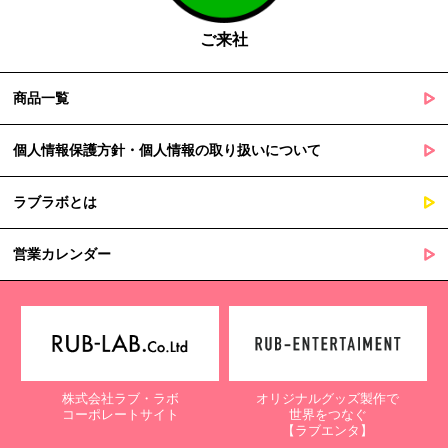
障を及ぼすおそれがあるとき
ご来社
５. 個人情報の取扱業務の委託
商品一覧
当社は個人情報の取扱業務の全部または一部を外部に業務委託する
場合があります。
その際、弊社は、個人情報を適切に保護できる管理体制を敷き実行
個人情報保護方針・個人情報の取り扱いについて
していることを条件として委託先を厳選したうえで、機密保持契約
を委託先と締結し、お客様の個人情報を厳密に管理させます。
ラブラボとは
６. 個人情報（保有個人データを含む）の利用目的通知、開示・訂
正等、利用停止等の請求
営業カレンダー
当社は、ご本人様からの求めに応じ、当社が保有するご本人の個人
情報の利用目的の通知、開示、訂正・追加・削除、利用停止・消去
または第三者提供の停止等のご請求を受けた場合は速やかに対応い
たします。これらの請求は、次の窓口にて受け付けております。
【個人情報保護に関するお問合せ先】
株式会社ラブ・ラボ
オリジナルグッズ製作で
〒761-0323 香川県高松市亀田町90-1
コーポレートサイト
世界をつなぐ
株式会社ラブ・ラボ
【ラブエンタ】
電話：087-847-2000