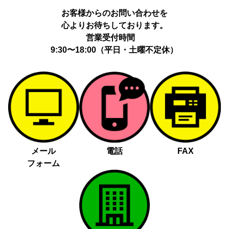
動履歴、IP、ブラウザ・端末情報、（同意時）メールアドレス等の
お客様からのお問い合わせを
ハッシュ値。
心よりお待ちしております。
提供の手段又は方法：当社ウェブサイトのタグ・SDK・API 等に
よる安全な電送、又は管理コンソールからの連携。
営業受付時間
提供先：広告配信事業者（例：Google LLC等）。
9:30〜18:00（平日・土曜不定休）
個人情報の取り扱いに関する契約：提供先と個人情報取扱い契約
（目的外利用禁止、再提供制限、安全管理措置等）を締結していま
す。
お客様の個人情報は、以下掲げる場合以外に、事前にご本人の同意
無く第三者に提供することはありません。
法令に基づく場合
人の生命、身体又は財産の保護にために必要がある場合であっ
メール
電話
FAX
て、本人の同意を得る事が困難であるとき
フォーム
公衆衛生の向上又は児童の健全な育成の推進のために特に必要
がある場合であって、本人の同意を得る事が困難であるとき
国の機関若しくは地方公共団体又はその委託を受けた者が法令
の定める事務を遂行することに対して協力する必要がある場合
であって、本人の同意を得ることによって当該事務の遂行に支