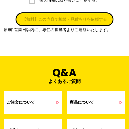
個人情報の取り扱いに同意する。
株式会社ラブ・ラボ
電話：087-847-2000
【無料】この内容で相談・見積もりを依頼する
電子メール：
info@rub-lab.com
原則1営業日以内に、専任の担当者よりご連絡いたします。
３. 個人情報（保有個人データを含む）の利用目的
お客様の個人情報は、各種お問い合わせ対応のため、弊社において
正当な事業遂行の範囲内で利用いたします。
なお，当社の個人情報（保有個人データを含む）の利用目的は以下
のようになります。
Q&A
よくあるご質問
事業内容
個人情報の利用目的
当社通信販売における受発注業務のため
事業活動における満足度、要望等に関す
ご注文について
商品について
るアンケート等の収集・分析・統計のため
受発注業務、会員管理業務、お問い合わ
せ業務に関するお取引先様との業務連絡や
契約・請求等の一連の手続きのため
業務上のご連絡および弊社製品や弊社が
受発注業務