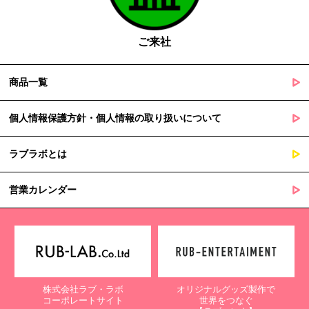
の定める事務を遂行することに対して協力する必要がある場合
であって、本人の同意を得ることによって当該事務の遂行に支
障を及ぼすおそれがあるとき
ご来社
５. 個人情報の取扱業務の委託
商品一覧
当社は個人情報の取扱業務の全部または一部を外部に業務委託する
場合があります。
その際、弊社は、個人情報を適切に保護できる管理体制を敷き実行
個人情報保護方針・個人情報の取り扱いについて
していることを条件として委託先を厳選したうえで、機密保持契約
を委託先と締結し、お客様の個人情報を厳密に管理させます。
ラブラボとは
６. 個人情報（保有個人データを含む）の利用目的通知、開示・訂
正等、利用停止等の請求
営業カレンダー
当社は、ご本人様からの求めに応じ、当社が保有するご本人の個人
情報の利用目的の通知、開示、訂正・追加・削除、利用停止・消去
または第三者提供の停止等のご請求を受けた場合は速やかに対応い
たします。これらの請求は、次の窓口にて受け付けております。
【個人情報保護に関するお問合せ先】
株式会社ラブ・ラボ
オリジナルグッズ製作で
〒761-0323 香川県高松市亀田町90-1
コーポレートサイト
世界をつなぐ
株式会社ラブ・ラボ