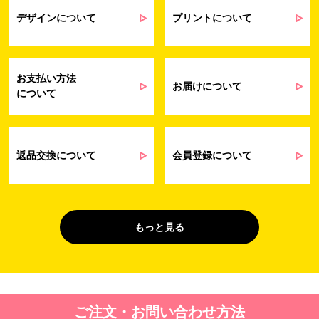
業務上のご連絡および弊社製品や弊社が
受発注業務
提供するサービス（サポート業務を含む）
デザインについて
プリントについて
会員管理業務
に伴う契約履行、料金徴収を行うため
お問い合わせ業務
弊社製品やサービスに関する情報、また
（開示対象個人情
は営業およびマーケティング活動（セミナ
報）
ーやイベント、キャンペーン、ニュースレ
お支払い方法
ターなど）に関連する情報を、電子メー
お届けについて
について
ル、郵送、FAX または電話により、お客様
にお知らせするため
問い合わせへの対応のため
法令により正当な理由で開示を求められ
た場合のご対応のため
返品交換について
会員登録について
販促業務
お客様の作品紹介を通した販促活動のた
（開示対象個人情
め
報）
受託業務
契約した小売店より委託された先への納
もっと見る
（間接取得）
品業務のため
４. 個人情報を第三者に提供することが予定される場合の事項
第三者に提供する目的：パーソナライズ広告配信および効果測定・
ご注文・お問い合わせ方法
最適化のため。