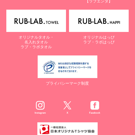
【ラブエンタ】
電話：087-847-2000
電子メール：
info@rub-lab.com
【認定個人情報保護団体の名称及び、苦情の解決の申出先】
※個人情報の取り扱いに関する苦情のみを受付けています
一般財団法人日本情報経済社会推進協会
オリジナルタオル・
オリジナルはっぴ
認定個人情報保護団体事務局
名入れタオル
ラブ・ラボはっぴ
〒106-0032 東京都港区六本木一丁目9番9号 六本木ファースト
ラブ・ラボタオル
ビル内
電話：03-5860-7565 / 0120-700-779
７. 個人情報の提供の任意性と提供されない場合に起こりうる影響
について
プライバシーマーク制度
お客様がご自身の個人情報を弊社に提供されるか否かは、お客様の
ご判断によりますが、もしご提供されない場合には、適切なサービ
スが提供できない場合がありますので予めご了承ください。
８. Cookie（クッキー）等の利用について
Instagram
X
Facebook
当社のウェブサイトでは、お客様に適したサービスや情報、広告等
を提供する目的のため、Cookie（クッキー）及びそれに類する技