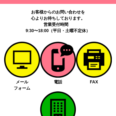
提供する個人情報の項目：Cookie 等の識別子、広告 ID、閲覧・行
動履歴、IP、ブラウザ・端末情報、（同意時）メールアドレス等の
お客様からのお問い合わせを
ハッシュ値。
心よりお待ちしております。
提供の手段又は方法：当社ウェブサイトのタグ・SDK・API 等に
よる安全な電送、又は管理コンソールからの連携。
営業受付時間
提供先：広告配信事業者（例：Google LLC等）。
9:30〜18:00（平日・土曜不定休）
個人情報の取り扱いに関する契約：提供先と個人情報取扱い契約
（目的外利用禁止、再提供制限、安全管理措置等）を締結していま
す。
お客様の個人情報は、以下掲げる場合以外に、事前にご本人の同意
無く第三者に提供することはありません。
法令に基づく場合
人の生命、身体又は財産の保護にために必要がある場合であっ
メール
電話
FAX
て、本人の同意を得る事が困難であるとき
フォーム
公衆衛生の向上又は児童の健全な育成の推進のために特に必要
がある場合であって、本人の同意を得る事が困難であるとき
国の機関若しくは地方公共団体又はその委託を受けた者が法令