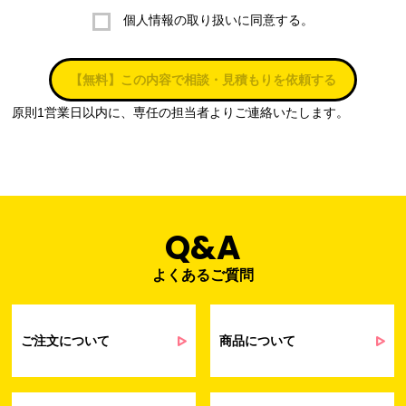
個人情報の取り扱いに同意する。
株式会社ラブ・ラボ
電話：087-847-2000
【無料】この内容で相談・見積もりを依頼する
電子メール：
info@rub-lab.com
原則1営業日以内に、専任の担当者よりご連絡いたします。
３. 個人情報（保有個人データを含む）の利用目的
お客様の個人情報は、各種お問い合わせ対応のため、弊社において
正当な事業遂行の範囲内で利用いたします。
なお，当社の個人情報（保有個人データを含む）の利用目的は以下
のようになります。
Q&A
よくあるご質問
事業内容
個人情報の利用目的
当社通信販売における受発注業務のため
事業活動における満足度、要望等に関す
ご注文について
商品について
るアンケート等の収集・分析・統計のため
受発注業務、会員管理業務、お問い合わ
せ業務に関するお取引先様との業務連絡や
契約・請求等の一連の手続きのため