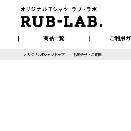
商品一覧
ご利用ガ
オリジナルTシャツトップ
お問合せ・ご質問
発送・特急サー
マイページ会員
お支払い方法
版の保管期限
割引まとめ
はじめて
よくある
ご利用ガ
再注文の
ブルゾン・コート
Tシャツ
ハッピ
セットアップ
キャップ・
ポロシ