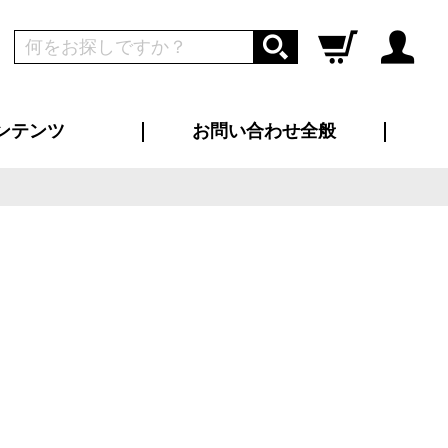
ンテンツ
お問い合わせ全般
ログイン
新規会員登録
ス（お知らせ）
インタビュー
ン別特集一覧
すめ特集一覧
物コンテンツ
トギャラリー
ンキング
法人事例
ラブログ
大口注文・法人向け
総合お問い合わせ
再注文・追加注文
サンプル貸し出し
カタログ請求
デザイン入稿
ツユニフォーム
り・横断幕
バッグ
カジュアルユニフォーム
靴・くつ下・サンダル
タオル