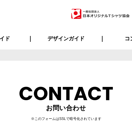
イド
デザインガイド
コ
ビスについて
のメリット
について
について
ページ
の方へ
ご質問
イド
方へ
デザインテンプレート集
デザインシミュレーター
書体一覧（フォント集）
デザイン入稿について
デザイン料について
プリント・加工一覧
デザインガイド
プリントサイズ
インクカラー
ニュー
お客様
シー
おす
読み
フォ
ラ
・ジャージ
バンダナ
ャツ
パーカー・スウェット
グッズ全般
ツナギ
スポー
のぼ
CONTACT
お問い合わせ
※このフォームはSSLで暗号化されています